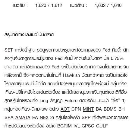
แนวรับ
:
1
,620 / 1,612
แนวต้าน
:
1,632 / 1,640
สรุปทิศทางและแนวโน้มตลาด
SET แกว่งย่ำฐาน รอดูผลการประชุมและถ้อยแถลงของ Fed คืนนี้:
นัก
ลงทุนจับตาดูการประชุมของ Fed คืนนี้ คาดปรับขึ้นดอกเบี้ย 0.75%
ตามเดิม แต่ถ้อยแถลงของ Fed จะเป็นตัวบ่งบอกทิศทางนโยบายการเงิน
หลังจากนี้ ซึ่งหากออกมาในโทนที่ Hawkish น้อยกว่าคาด จะเป็นแรงส่ง
ให้ตลาดหุ้นปรับขึ้นได้ต่อ ขณะที่ปัจจัยหนุนตลาดหุ้นไทยช่วงนี้ กลุ่มท่อง
เที่ยว-บริโภคยังโดดเด่นต่อเนื่อง และได้แรงหนุนจากเงินทุนต่างชาติที่ซื้อ
สุทธิหุ้นไทยรวมถึง long สัญญา Future ติดต่อกัน…แนะนำ “ซื้อ” 1)
กลุ่มท่องเที่ยว-นิคม-รพ อย่าง
AOT
CPN
MINT
BA BDMS BH
SPA
AMATA
EA
NEX
2) กลุ่มโรงไฟฟ้า SPP ที่ได้ผลบวกจากราคา
ก๊าซปรับลดลงต่อเนื่อง อย่าง BGRIM IVL GPSC GULF