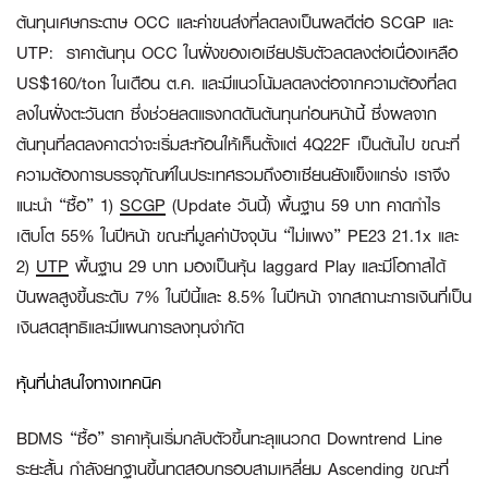
ต้นทุนเศษกระดาษ
OCC และค่าขนส่งที่ลดลงเป็นผลดีต่อ SCGP และ
UTP:
ราคาต้นทุน OCC ในฝั่งของเอเชียปรับตัวลดลงต่อเนื่องเหลือ
US$160/ton ในเดือน ต.ค. และมีแนวโน้มลดลงต่อจากความต้องที่ลด
ลงในฝั่งตะวันตก ซึ่งช่วยลดแรงกดดันต้นทุนก่อนหน้านี้ ซึ่งผลจาก
ต้นทุนที่ลดลงคาดว่าจะเริ่มสะท้อนให้เห็นตั้งแต่ 4Q22F เป็นต้นไป ขณะที่
ความต้องการบรรจุภัณฑ์ในประเทศรวมถึงอาเซียนยังแข็งแกร่ง เราจึง
แนะนำ “ซื้อ” 1)
SCGP
(Update วันนี้) พื้นฐาน 59 บาท คาดกำไร
เติบโต 55% ในปีหน้า ขณะที่มูลค่าปัจจุบัน “ไม่แพง” PE23 21.1x และ
2)
UTP
พื้นฐาน 29 บาท มองเป็นหุ้น laggard Play และมีโอกาสได้
ปันผลสูงขึ้นระดับ 7% ในปีนี้และ 8.5% ในปีหน้า จากสถานะการเงินที่เป็น
เงินสดสุทธิและมีแผนการลงทุนจำกัด
หุ้นที่น่าสนใจทางเทคนิค
BDMS “ซื้อ”
ราคาหุ้นเริ่มกลับตัวขึ้นทะลุแนวกด Downtrend Line
ระยะสั้น กำลังยกฐานขึ้นทดสอบกรอบสามเหลี่ยม Ascending ขณะที่