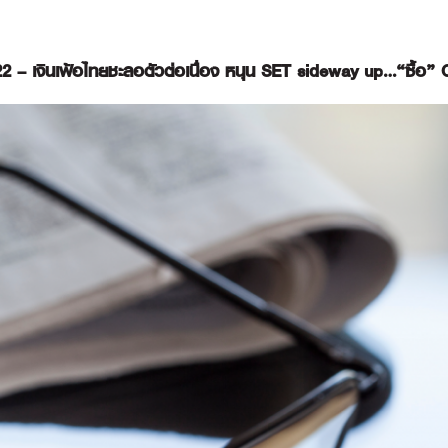
22 – เงินเฟ้อไทยชะลอตัวต่อเนื่อง หนุน SET sideway up…“ซื้อ