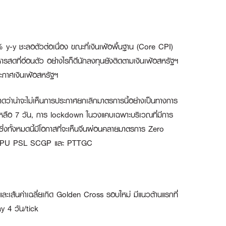
 y-y ชะลอตัวต่อเนื่อง ขณะที่เงินเฟ้อพื้นฐาน (Core CPI)
สดที่อ่อนตัว อย่างไรก็ดีนักลงทุนยังติดตามเงินเฟ้อสหรัฐฯ
ะกาศเงินเฟ้อสหรัฐฯ
ดว่าน่าจะไม่เห็นการประกาศยกเลิกมาตรการนี้อย่างเป็นทางการ
วันเหลือ 7 วัน, การ lockdown ในวงแคบเฉพาะบริเวณที่มีการ
่งทั้งหมดนี้มีโอกาสที่จะเห็นจีนผ่อนคลายมาตรการ Zero
PU PSL SCGP
และ
PTTGC
ละเส้นค่าเฉลี่ยเกิด Golden Cross รอบใหม่ มีแนวต้านแรกที่
y 4 วัน/tick