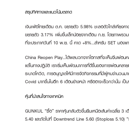
สรุปทิศทางและแนวโน้มตลาด
เงินเฟ้อไทยเดือน ต
.ค. ขยายตัว 5.98% ชะลอตัวใกล้เคียงคา
ขยายตัว 3.17% เพิ่มขึ้นเล็กน้อยจากเดือน ก.ย. โดยภาพรวมมอ
ที่จะประกาศวันที่ 10 พ.ย. นี้ คาด +8%…สำหรับ SET มองแก
China Reopen Play…ได้ผลบวกจากโอกาสที่จะเห็นจีนผ่อ
แต่ในทางปฏิบัติ เราเริ่มเห็นพัฒนาการที่ดีขึ้นของการผ่อนคล
ระบาดโควิด, การอนุญาตให้มีการจัดกิจกรรมที่มีผู้คนจำนวนม
Covid มากขึ้นในอีก 6 เดือนข้างหน้า หรืออาจะเร็วกว่านั้น เป็
หุ้นที่น่าสนใจทางเทคนิค
GUNKUL “ซื้อ”
ราคาหุ้นกลับตัวขึ้นยืนเหนือเส้นค่าเฉลี่ย 
5.40 และถัดไปที่ Downtrend Line 5.60 (Stoploss 5.10)
“