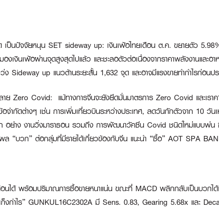
ด เป็นปัจจัยหนุน SET sideway up:
เงินเฟ้อไทยเดือน ต.ค. ขยายตัว 5.98%
งเงินเฟ้อผ่านจุดสูงสุดไปแล้ว และชะลอตัวต่อเนื่องจากราคาพลังงานและอาหาร
ว่ง Sideway up แนวต้านระยะสั้น 1,632 จุด และอาจมีแรงขายทำกำไรก่อนปร
นคลาย Zero Covid:
แม้ทางการจีนจะยังยึดมั่นมาตรการ Zero Covid และเราคา
ายข้อจำกัดต่างๆ เช่น การเพิ่มเที่ยวบินระหว่างประเทศ, ลดวันกักตัวจาก 10 
าก อย่าง งานวิ่งมาราธอน รวมถึง การพัฒนาวัคซีน Covid ชนิดใหม่แบบพ่น ซึ
นผล “บวก” ต่อกลุ่มที่มีรายได้เกี่ยวข้องกับจีน แนะนำ “ซื้อ”
AOT SPA BAN
3 เดือนได้ พร้อมปริมาณการซื้อขายหนาแน่น ขณะที่ MACD พลิกกลับเป็นบวกได้แ
เก็งกำไร” GUNKUL16C2302A
มี Sens. 0.83, Gearing 5.68x และ Deca