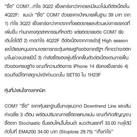
“ซื้อ” COM7…กำไร 3Q22 แข็งแกร่งกว่าคาดและมีแนวโน้มดีต่อเนื่องใน
4Q22F:
แนะนำ “ซื้อ” COM7 ด้วยราคาเป้าหมายพื้นฐาน 39 บาท จาก
1) กำไร 3Q22 แข็งแกร่งกว่าคาดจากทั้งยอดขายและส่วนแบ่งการตลาดที่
เพิ่มขึ้น ท่ามกลางอุตสาหกรรมที่หดตัว แต่ยอดขายของ COM7 ยัง
เติบโตได้ดี 2) คาดกำไร 4Q22F ดีต่อเนื่องจากการเข้าสู่ High season
และได้แรงหนุนจากมาตรการกระตุ้นเศรษฐกิจของภาครัฐฯ ที่คาดว่าจะออก
มาในช่วงปลายปีนี้ 3) กำลังซื้อของผู้บริโภคฟื้นตัวต่อเนื่องตามการฟื้น
ตัวของเศรษฐกิจ ขณะที่ความต้องการ iPhone 14 ยังคงแข็งแกร่ง 4)
รวมถึงมีโอกาสถูกนำเข้าคำนวณใน SET50 ใน 1H23F
หุ้นที่น่าสนใจทางเทคนิค
COM7 “ซื้อ”
ราคาหุ้นยกฐานขึ้นทะลุแนวกด Downtrend Line และเส้น
ค่าเฉลี่ย 3 เดือน พร้อมปริมาณการซื้อขายหนาแน่น ขณะที่เกิดสัญญาณ
ซื้อจาก Stochastic ขึ้นรอบใหม่ในโซนต่ำ แนวต้านแรกที่ 33.00 ทะลุได้มี
ถัดไปที่ EMA200 34.00 บาท (Stoploss 29.75)
“เก็งกำไร”