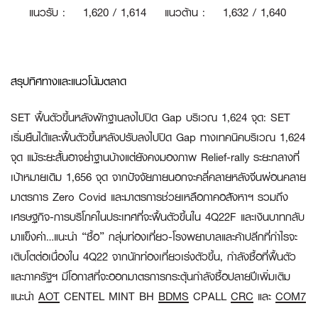
แนวรับ
:
1
,620 / 1,614
แนวต้าน
:
1,632 / 1,640
สรุปทิศทางและแนวโน้มตลาด
SET ฟื้นตัวขึ้นหลังพักฐานลงไปปิด Gap บริเวณ 1,624 จุด:
SET
เริ่มยืนได้และฟื้นตัวขึ้นหลังปรับลงไปปิด Gap ทางเทคนิคบริเวณ 1,624
จุด แม้ระยะสั้นอาจย่ำฐานบ้างแต่ยังคงมองภาพ Relief-rally ระยะกลางที่
เป้าหมายเดิม 1,656 จุด จากปัจจัยภายนอกจะคลี่คลายหลังจีนผ่อนคลาย
มาตรการ Zero Covid และมาตรการช่วยเหลือภาคอสังหาฯ รวมถึง
เศรษฐกิจ-การบริโภคในประเทศที่จะฟื้นตัวขึ้นใน 4Q22F และเงินบาทกลับ
มาแข็งค่า…แนะนำ “ซื้อ” กลุ่ม
ท่องเที่ยว-โรงพยาบาล
และ
ค้าปลีก
ที่กำไรจะ
เติบโตต่อเนื่องใน 4Q22 จากนักท่องเที่ยวเร่งตัวขึ้น, กำลังซื้อที่ฟื้นตัว
และภาครัฐฯ มีโอกาสที่จะออกมาตรการกระตุ้นกำลังซื้อปลายปีเพิ่มเติม
แนะนำ
AOT
CENTEL MINT BH
BDMS
CPALL
CRC
และ
COM7