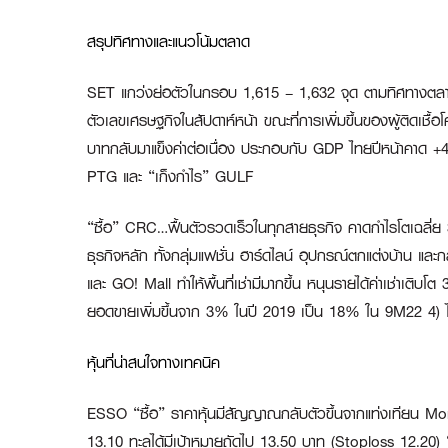
สรุปทิศทางและแนวโน้มตลาด
SET แกว่งย่อตัวในกรอบ 1,615 – 1,632 จุด ตามทิศทางตล
ตัวเลขเศรษฐกิจในสัปดาห์หน้า ขณะที่การเพิ่มขึ้นของผู้ติดเชื้อ
บาทกลับมาแข็งค่าต่อเนื่อง ประกอบกับ GDP ไทยปีหน้าคาด +
PTG และ “เก็งกำไร” GULF
“ซื้อ” CRC…ฟื้นตัวรวดเร็วในทุกสายธุรกิจ คาดกำไรโตเฉลี่ย
ธุรกิจหลัก ทั้งกลุ่มแฟชั่น ฮาร์ดไลน์ อุปกรณ์ตกแต่งบ้าน และก
และ GO! Mall ทำให้พื้นที่เช่ามีมากขึ้น หนุนรายได้ค่าเช่าเ
ยอดขายเพิ่มขึ้นจาก 3% ในปี 2019 เป็น 18% ใน 9M22 4) ได้
หุ้นที่น่าสนใจทางเทคนิค
ESSO “ซื้อ”
ราคาหุ้นมีสัญญาณกลับตัวขึ้นจากแท่งเทียน Mor
13.10 ทะลุได้มีเป้าหมายถัดไป 13.50 บาท (Stoploss 12.20)