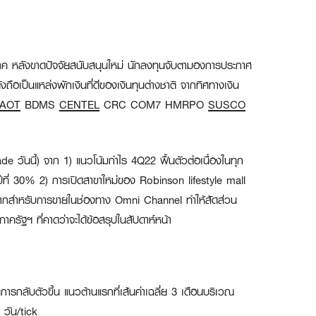
ค หลังขาดปัจจัยสนับสนุนใหม่ นักลงทุนจับตามองการประกาศ
งถือเป็นแหล่งพักเงินที่ดีของเงินทุนต่างชาติ จากทิศทางเงิน
AOT
BDMS
CENTEL
CRC COM7 HMRPO
SUSCO
 วันนี้) จาก 1) แนวโน้มกำไร 4Q22 ฟื้นตัวต่อเนื่องในทุก
 3 ปีที่ 30% 2) การเปิดสาขาใหม่ของ Robinson lifestyle mall
ย่างมากสำหรับการขายในช่องทาง Omni Channel ทำให้สัดส่วน
ัฐฯ ที่คาดว่าจะได้ข้อสรุปในสัปดาห์หน้า
ลับตัวขึ้น แนวต้านแรกที่เส้นค่าเฉลี่ย 3 เดือนบริเวณ
วัน/tick