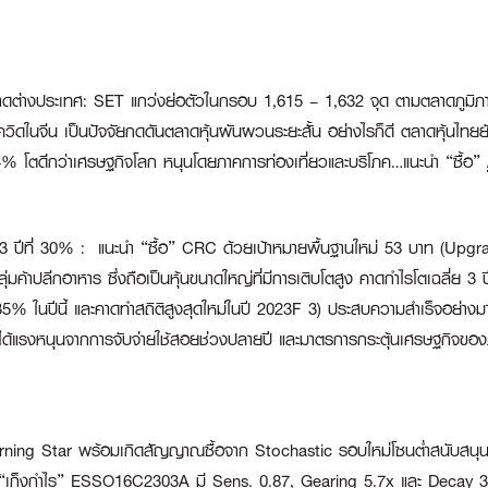
าดต่างประเทศ:
SET แกว่งย่อตัวในกรอบ 1,615 – 1,632 จุด ตามตลาดภูมิภา
โควิดในจีน เป็นปัจจัยกดดันตลาดหุ้นผันผวนระยะสั้น อย่างไรก็ดี ตลาดหุ้นไทยยั
4% โตดีกว่าเศรษฐกิจโลก หนุนโดยภาคการท่องเที่ยวและบริโภค…แนะนำ “ซื้อ”
 3 ปีที่ 30% :
แนะนำ “ซื้อ” CRC ด้วยเป้าหมายพื้นฐานใหม่ 53 บาท (Upgrade
ลุ่มค้าปลีกอาหาร ซึ่งถือเป็นหุ้นขนาดใหญ่ที่มีการเติบโตสูง คาดกำไรโตเฉลี่ย
ติบโต 35% ในปีนี้ และคาดทำสถิติสูงสุดใหม่ในปี 2023F 3) ประสบความสำเร็จอ
แรงหนุนจากการจับจ่ายใช้สอยช่วงปลายปี และมาตรการกระตุ้นเศรษฐกิจของภาคร
ning Star พร้อมเกิดสัญญาณซื้อจาก Stochastic รอบใหม่โซนต่ำสนับสนุนการก
“เก็งกำไร” ESSO16C2303A
มี Sens. 0.87, Gearing 5.7x และ Decay 3 