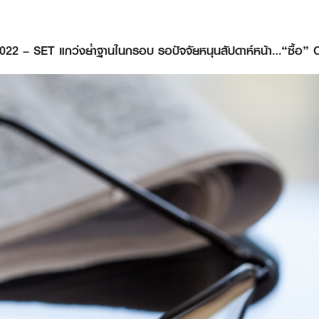
2022 – SET แกว่งย่ำฐานในกรอบ รอปัจจัยหนุนสัปดาห์หน้า…“ซื้อ”