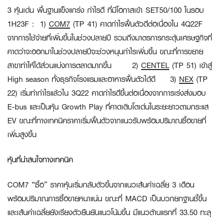
3 หุ้นเด่น พื้นฐานแข็งแกร่ง กำไรดี ที่มีโอกาสเข้า SET50/100 ในรอบ
1H23F :
1)
COM7
(TP 41) คาดกำไรฟื้นตัวดีต่อเนื่องใน 4Q22F
จากการใช้จ่ายที่เพิ่มขึ้นในช่วงปลายปี รวมถึงมาตรการกระตุ้นเศรษฐกิจที่
คาดว่าจะออกมาในช่วงปลายปีจะช่วงหนุนกำไรเพิ่มขึ้น ขณะที่การขยาย
สาขาทำให้ได้ส่วนแบ่งการตลาดมากขึ้น 2)
CENTEL
(TP 51) เข้าสู่
High season ทั้งธุรกิจโรงแรมและอาหารฟื้นตัวได้ดี 3)
NEX
(TP
22) เริ่มทำกำไรแล้วใน 3Q22 คาดกำไรดีขึ้นต่อเนื่องจากการเร่งส่งมอบ
E-bus และเป็นหุ้น Growth Play ที่คาดเติบโตเด่นในระยะยาวตามกระแส
EV ขณะที่ทางเทคนิคราคาเริ่มฟื้นตัวจากแนวรับพร้อมปริมาณซื้อขายที่
เพิ่มสูงขึ้น
หุ้นที่น่าสนใจทางเทคนิค
COM7 “ซื้อ”
ราคาหุ้นเริ่มกลับตัวขึ้นจากแนวเส้นค่าเฉลี่ย 3 เดือน
พร้อมปริมาณการซื้อขายหนาแน่น ขณะที่ MACD เป็นบวกยกฐานชี้ขึ้น
และเส้นค่าเฉลี่ยยังเรียงตัวยืนยันแนวโน้มขึ้น มีแนวต้านแรกที่ 33.50 ทะลุ