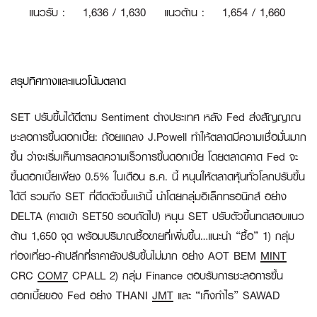
แนวรับ
:
1
,636 / 1,630
แนวต้าน
:
1,654 / 1,660
สรุปทิศทางและแนวโน้มตลาด
SET ปรับขึ้นได้ดีตาม Sentiment ต่างประเทศ หลัง Fed ส่งสัญญาณ
ชะลอการขึ้นดอกเบี้ย:
ถ้อยแถลง J.Powell ทำให้ตลาดมีความเชื่อมั่นมาก
ขึ้น ว่าจะเริ่มเห็นการลดความเร็วการขึ้นดอกเบี้ย โดยตลาดคาด Fed จะ
ขึ้นดอกเบี้ยเพียง 0.5% ในเดือน ธ.ค. นี้ หนุนให้ตลาดหุ้นทั่วโลกปรับขึ้น
ได้ดี รวมถึง SET ที่ดีดตัวขึ้นเช้านี้ นำโดยกลุ่มอิเล็กทรอนิกส์ อย่าง
DELTA (คาดเข้า SET50 รอบถัดไป) หนุน SET ปรับตัวขึ้นทดสอบแนว
ต้าน 1,650 จุด พร้อมปริมาณซื้อขายที่เพิ่มขึ้น…แนะนำ “ซื้อ” 1) กลุ่ม
ท่องเที่ยว-ค้าปลีกที่ราคายังปรับขึ้นไม่มาก อย่าง AOT BEM
MINT
CRC
COM7
CPALL 2) กลุ่ม Finance ตอบรับการชะลอการขึ้น
ดอกเบี้ยของ Fed อย่าง THANI
JMT
และ “เก็งกำไร” SAWAD