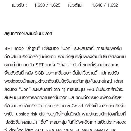
แนวรับ
:
1
,630 / 1,625
แนวต้าน
:
1,640 / 1,652
สรุปทิศทางและแนวโน้มตลาด
SET แกว่ง “ย่ำฐาน” แต่ยังมอง “บวก” ระยะสัปดาห์:
การปรับพอร์ต
ก่อนสิ้นปีของนักลงทุนต่างชาติ รวมถึงหุ้นกลุ่มพลังงานที่ปรับลดลงตาม
ราคาน้ำมัน กดดัน SET แกว่ง “ย่ำฐาน” วันนี้ ขณะที่หุ้นกลุ่มธนาคาร
ฟื้นตัววันนี้ หลัง SCB ประกาศขึ้นดอกเบี้ยไปเมื่อวานนี้…แม้การปรับ
พอร์ตของนักลงทุนต่างชาติจะเป็นปัจจัยกดดันกลุ่มหุ้นขนาดใหญ่ แต่เรา
ยังมอง “บวก” ระยะสัปดาห์ จาก 1) การประชุม Fed ต้นสัปดาห์หน้าจะ
ยืนยันมุมมองการลดความเร่งขึ้นดอกเบี้ย ขณะที่อัตราเงินเฟ้อจะค่อยๆ
อ่อนตัวลงต่อเนื่อง 2) การคลายเกณฑ์ Covid อย่างเป็นทางการของจีน
จะเป็น upside risk ต่อเศรษฐกิจไทยในปีหน้า ผ่านจำนวนนักท่องเที่ยวที่
เร่งตัวขึ้น คงแนะนำ “ซื้อ” สะสมกลุ่มหุ้นที่ได้ผลดีจากการเปิดประเทศของ
จีนต่อเนื่อง ได้แก่ AOT SPA BA CENTEL WHA AMATA และ