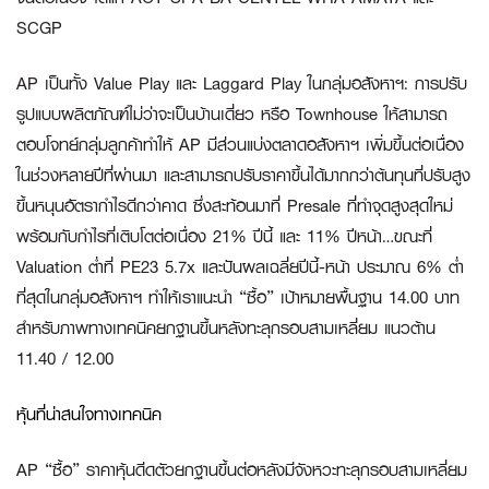
SCGP
AP เป็นทั้ง Value Play และ Laggard Play ในกลุ่มอสังหาฯ:
การปรับ
รูปแบบผลิตภัณฑ์ไม่ว่าจะเป็นบ้านเดี่ยว หรือ Townhouse ให้สามารถ
ตอบโจทย์กลุ่มลูกค้าทำให้ AP มีส่วนแบ่งตลาดอสังหาฯ เพิ่มขึ้นต่อเนื่อง
ในช่วงหลายปีที่ผ่านมา และสามารถปรับราคาขึ้นได้มากกว่าต้นทุนที่ปรับสูง
ขึ้นหนุนอัตรากำไรดีกว่าคาด ซึ่งสะท้อนมาที่ Presale ที่ทำจุดสูงสุดใหม่
พร้อมกับกำไรที่เติบโตต่อเนื่อง 21% ปีนี้ และ 11% ปีหน้า…ขณะที่
Valuation ต่ำที่ PE23 5.7x และปันผลเฉลี่ยปีนี้-หน้า ประมาณ 6% ต่ำ
ที่สุดในกลุ่มอสังหาฯ ทำให้เราแนะนำ “ซื้อ” เป้าหมายพื้นฐาน 14.00 บาท
สำหรับภาพทางเทคนิคยกฐานขึ้นหลังทะลุกรอบสามเหลี่ยม แนวต้าน
11.40 / 12.00
หุ้นที่น่าสนใจทางเทคนิค
AP “ซื้อ”
ราคาหุ้นดีดตัวยกฐานขึ้นต่อหลังมีจังหวะทะลุกรอบสามเหลี่ยม