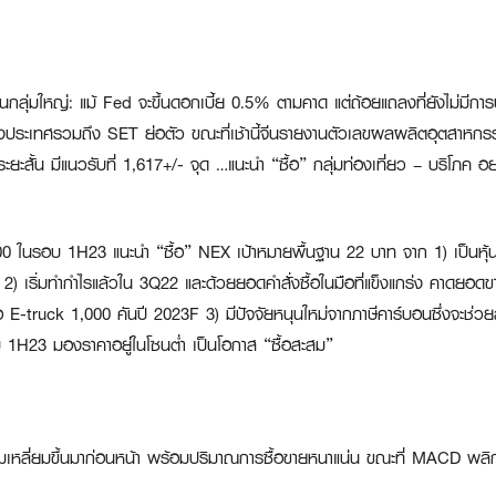
นกลุ่มใหญ่:
แม้ Fed จะขึ้นดอกเบี้ย 0.5% ตามคาด แต่ถ้อยแถลงที่ยังไม่มีการป
่างประเทศรวมถึง SET ย่อตัว ขณะที่เช้านี้จีนรายงานตัวเลขผลผลิตอุตสาหกร
ยะสั้น มีแนวรับที่ 1,617+/- จุด …แนะนำ “ซื้อ” กลุ่มท่องเที่ยว – บริโภค อ
ET100 ในรอบ 1H23
แนะนำ “ซื้อ” NEX เป้าหมายพื้นฐาน 22 บาท จาก 1) เป็นหุ้
อง 2) เริ่มทำกำไรแล้วใน 3Q22 และด้วยยอดคำสั่งซื้อในมือที่แข็งแกร่ง คาดยอด
E-truck 1,000 คันปี 2023F 3) มีปัจจัยหนุนใหม่จากภาษีคาร์บอนซึ่งจะช่วยลดต
บ 1H23 มองราคาอยู่ในโซนต่ำ เป็นโอกาส “ซื้อสะสม”
สามเหลี่ยมขึ้นมาก่อนหน้า พร้อมปริมาณการซื้อขายหนาแน่น ขณะที่ MACD พลิ