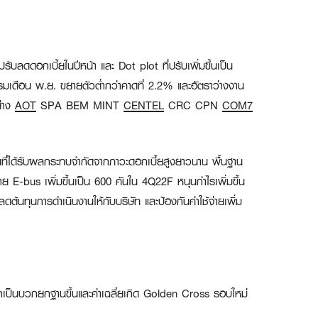
รับลดดอกเบี้ยในปีหน้า และ Dot plot ที่ปรับเพิ่มขึ้นเป็น
รมเดือน พ.ย. ขยายตัวต่ำกว่าคาดที่ 2.2% และอัตราว่างงาน
ย่าง
AOT
SPA BEM MINT
CENTEL
CRC CPN
COM7
นที่ได้รับผลกระทบจำกัดจากภาวะดอกเบี้ยสูงยาวนาน พื้นฐาน
ขาย E-bus เพิ่มขึ้นเป็น 600 คันใน 4Q22F หนุนกำไรเพิ่มขึ้น
้นทุนการดำเนินงานให้กับบริษัท และป้องกันค่าใช้จ่ายเพิ่ม
กเป็นบวกยกฐานขึ้นและค่าเฉลี่ยเกิด Golden Cross รอบใหม่