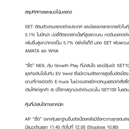
สรุปทิศทางและแนวโน้มตลาด
SET อ่อนตัวตามตลาดต่างประเทศ และมีแรงขายกระจายตัวในหุ้
5.1% ในปีหน้า บ่งชี้อัตราดอกเบี้ยที่สูงยาวนาน กดดันตลาดต
เพิ่มขึ้นสูงกว่าคาดเป็น 5.7% อย่างไรก็ดี มอง SET ผันผวนระ
AMATA และ WHA
“ซื้อ” NEX…หุ้น Growth Play ที่น่าสนใจ และมีลุ้นเข้า S
ธุรกิจเติบโตไปกับ EV trend ซึ่งมีความต้องการสูงขึ้นต่อเนื่
ขณะที่การเปิดตัว E-truck ในช่วงปลายปีคาดหนุนยอดคำสั่งซื้อ 
เติมให้แก่ลูกค้า 4) มีโอกาสถูกนำเข้าคำนวณใน SET100 ในรอ
หุ้นที่น่าสนใจทางเทคนิค
AP “ซื้อ”
ราคาหุ้นยกฐานขึ้นต่อเนื่องหลังมีจังหวะทะลุกรอบ
มีแนวต้านแรก 11.40 ถัดไปที่ 12.00 (Stoploss 10.80)