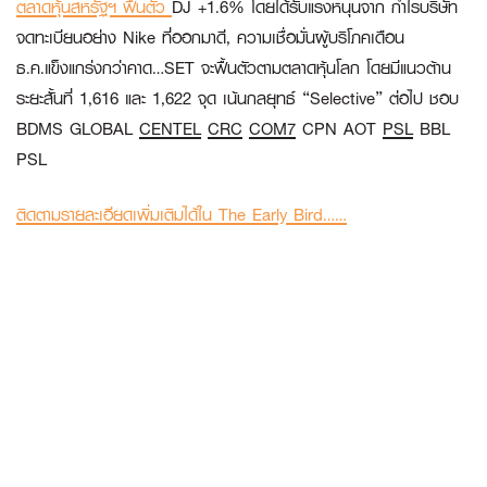
ตลาดหุ้นสหรัฐฯ ฟื้นตัว
DJ +1.6% โดยได้รับแรงหนุนจาก กำไรบริษัท
จดทะเบียนอย่าง Nike ที่ออกมาดี, ความเชื่อมั่นผู้บริโภคเดือน
ธ.ค.แข็งแกร่งกว่าคาด…SET จะฟื้นตัวตามตลาดหุ้นโลก โดยมีแนวต้าน
ระยะสั้นที่ 1,616 และ 1,622 จุด เน้นกลยุทธ์ “Selective” ต่อไป ชอบ
BDMS GLOBAL
CENTEL
CRC
COM7
CPN AOT
PSL
BBL
PSL
ติดตามรายละเอียดเพิ่มเติมได้ใน The Early Bird……