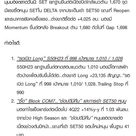
มุมมองตลาดวันนี้
:
SET ยกฐานขึ้นต่อเนื่องปิดใกล้แนวต้าน 1,670 จุด
มีแรงซื้อหนุน SETใน DELTA จากประเด็นเข้า SET50 ขณะที่ Reopen
และธนาคารยังคงแข็งแรง…ต่างชาติซื้อต่อ +4,025 ลบ. มองมี
Momentum ขึ้นต่อหลัง Breakout ต้าน 1,680 ถัดไปที่ Gap 1,698
ทำอะไรดี:
“รอเปิด Long” S50H23 ที่ 998 เป้าหมาย 1,010 / 1,028
S50H23 ยกฐานขึ้นต่อทดสอบแนวต้าน 1,010 มองมีโอกาสพัก
ตัวบ้างเพื่อปรับขึ้นได้ต่อ…ต่างชาติ Long +23,135 สัญญา
..
“รอ
เปิด Long” ที่ 998
เป้าหมาย 1,010/ 1,028..Trailing Stop ที่
990
“ซื้อ”
Block COM7…“ช้อปดีมีคืน” และการเข้า SET50 หนุน
มองกำไรแข็งแกร่งต่อเนื่องไป 4Q22 +14%y-y ที่ 1.03 พันลบ.
จากช่วง High Season และ
“ช้อปดีมีคืน”
หนุนยอดขายต่อ
เนื่องช่วงต้นปีหน้า…ขณะที่เข้า SET50 รอบใหม่หนุน พื้นฐาน 41
บาท