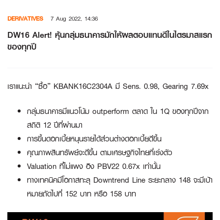
Skip
DERIVATIVES
7 Aug 2022, 14:36
to
content
DW16 Alert! หุ้นกลุ่มธนาคารมักให้ผลตอบแทนดีในไตรมาสแรก
ของทุกปี
เราแนะนำ “ซื้อ” KBANK16C2304A มี Sens. 0.98, Gearing 7.69x
กลุ่มธนาคารมีแนวโน้ม outperform ตลาด ใน 1Q ของทุกปีจาก
สถิติ 12 ปีที่ผ่านมา
การขึ้นดอกเบี้ยหนุนรายได้ส่วนต่างดอกเบี้ยดีขึ้น
คุณภาพสินทรัพย์จะดีขึ้น ตามเศรษฐกิจไทยที่เร่งตัว
Valuation ที่ไม่แพง อิง PBV22 0.67x เท่านั้น
ทางเทคนิคมีโอกาสทะลุ Downtrend Line ระยะกลาง 148 จะมีเป้า
หมายถัดไปที่ 152 บาท หรือ 158 บาท