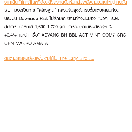
ราคาสินค้าโภคภัณฑ์ที่อ่อนตัวลงกดดันหุ้นกลุ่มพลังงานขนาดใหญ่ กดดัน
SET มองเป็นการ “สร้างฐาน” หลังปรับสูงขึ้นแรงตั้งแต่ปลายปีก่อน
ประเมิน Downside Risk ไม่ลึกมาก ขณะที่คงมุมมอง “บวก” ระยะ
สัปดาห์ เป้าหมาย 1,690-1,720 จุด…สำหรับตลาดหุ้นสหรัฐฯ DJ
+0.4% แนะนำ “ซื้อ” ADVANC BH BBL AOT MINT COM7 CRC
CPN MAKRO AMATA
ติดตามรายละเอียดเพิ่มเติมได้ใน The Early Bird……