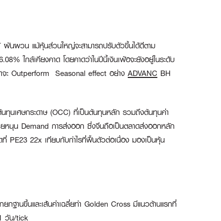
ันผวน แม้หุ้นส่วนใหญ่จะสามารถปรับตัวขึ้นได้ดีตาม
.08% ใกล้เคียงคาด โดยคาดว่าในปีนี้เงินเฟ้อจะยังอยู่ในระดับ
าดว่าจะ Outperform Seasonal effect อย่าง
ADVANC
BH
นทุนเศษกระดาษ (OCC) ที่เป็นต้นทุนหลัก รวมถึงต้นทุนค่า
 จะช่วยหนุน Demand การส่งออก ซึ่งจีนถือเป็นตลาดส่งออกหลัก
 PE23 22x เทียบกับกำไรที่ฟื้นตัวต่อเนื่อง มองเป็นหุ้น
ฐานขึ้นและเส้นค่าเฉลี่ยทำ Golden Cross มีแนวต้านแรกที่
 วัน/tick