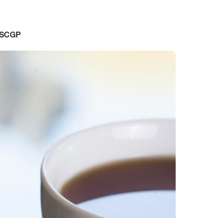
” SCGP