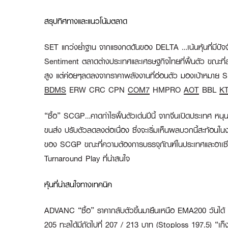
สรุปทิศทางและแนวโน้มตลาด
SET แกว่งย่ำฐาน จากแรงกดดันของ DELTA …เน้นหุ้นที่มีปั
Sentiment ตลาดต่างประเทศและเศรษฐกิจไทยที่ฟื้นตัว ขณะที่ล่า
สูง แต่ค่อยๆลดลงจากราคาพลังงานที่อ่อนตัว มองเป้าหมาย SE
BDMS
ERW CRC CPN
COM7
HMPRO
AOT
BBL
K
“ซื้อ” SCGP…คาดกำไรฟื้นตัวเด่นปีนี้ จากจีนเปิดประเทศ 
ขนส่ง ปรับตัวลดลงต่อเนื่อง ซึ่งจะเริ่มเห็นผลบวกนี้สะท้อนใ
ของ SCGP ขณะที่ความต้องการบรรจุภัณฑ์ในประเทศและอาเซียนยั
Turnaround Play ที่น่าสนใจ
หุ้นที่น่าสนใจทางเทคนิค
ADVANC “ซื้อ”
ราคากลับตัวขึ้นมายืนเหนือ EMA200 วันได้
205 ทะลุได้มีถัดไปที่ 207 / 213 บาท (Stoploss 197.5)
“เก