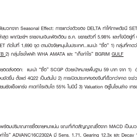
จจัยบวกจาก Seasonal Effect:
การแกว่งตัวของ DELTA ทำให้ภาพดัชนี SET ผ
สุด พาณิชย์ฯ รายงานเงินเฟ้อเดือน ธ.ค. ขยายตัวที่ 5.98% และทั้งปีอยู่ที่ 6
T ถัดไปที่ 1,690 จุด ตามปัจจัยหนุนในประเทศ…แนะนำ “ซื้อ” 1) กลุ่มที่ค
TB
2) กลุ่มโรงไฟฟ้า WHA AMATA และ “เก็งกำไร” BGRIM
GULF
หนุนยอดส่งออก:
แนะนำ “ซื้อ” SCGP ด้วยเป้าหมายพื้นฐาน 59 บาท จาก 1) ต้
นงบชัดขึ้น ตั้งแต่ 4Q22 เป็นต้นไป 2) การเปิดประเทศของจีนที่เร็วกว่าคาด
งแข็งแกร่ง คาดกำไรเติบโต 55% ในปีนี้ 3) Valuation อยู่ในโซนล่าง เทรดที่
 พร้อมปริมาณการซื้อขายหนาแน่น ขณะที่เกิดสัญญาณซื้อจาก MACD เป็นบวกยก
็งกำไร” ADVANC16C2302A
มี Sens. 1.71, Gearing 12.3x และ Decay 1