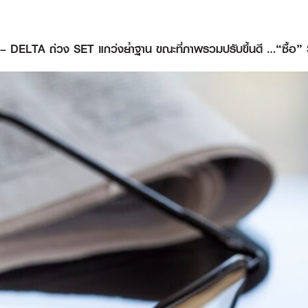
 – DELTA ถ่วง SET แกว่งย่ำฐาน ขณะที่ภาพรวมปรับขึ้นดี …“ซื้อ