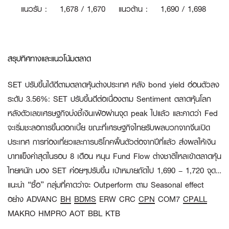
แนวรับ
:
1
,678 / 1,670
แนวต้าน
:
1,690 / 1,698
สรุปทิศทางและแนวโน้มตลาด
SET ปรับขึ้นได้ดีตามตลาดหุ้นต่างประเทศ หลัง bond yield อ่อนตัวลง
ระดับ 3.56%:
SET ปรับขึ้นดีต่อเนื่องตาม Sentiment ตลาดหุ้นโลก
หลังตัวเลขเศรษฐกิจบ่งชี้เงินเฟ้อผ่านจุด peak ไปแล้ว และคาดว่า Fed
จะเริ่มชะลอการขึ้นดอกเบี้ย ขณะที่เศรษฐกิจไทยรับผลบวกจากจีนเปิด
ประเทศ การท่องเที่ยวและการบริโภคฟื้นตัวต่อจากปีที่แล้ว ส่งผลให้เงิน
บาทแข็งค่าสุดในรอบ 8 เดือน หนุน Fund Flow ต่างชาติไหลเข้าตลาดหุ้น
ไทยหนัก มอง SET ค่อยๆปรับขึ้น เป้าหมายถัดไป 1,690 – 1,720 จุด…
แนะนำ “ซื้อ” กลุ่มที่คาดว่าจะ Outperform ตาม Seasonal effect
อย่าง ADVANC
BH
BDMS
ERW CRC
CPN
COM7
CPALL
MAKRO HMPRO AOT BBL KTB