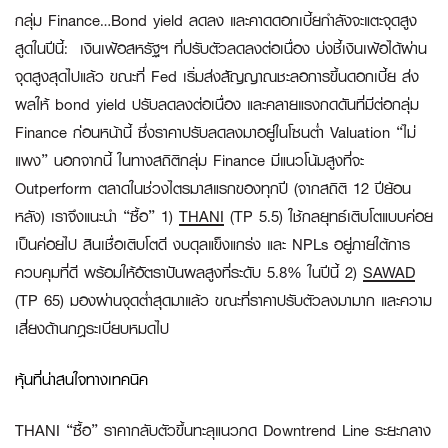
กลุ่ม
Finance…Bond yield ลดลง และคาดดอกเบี้ยกำลังจะแตะจุดสูง
สูดในปีนี้:
เงินเฟ้อสหรัฐฯ ที่ปรับตัวลดลงต่อเนื่อง บ่งชี้เงินเฟ้อได้ผ่าน
จุดสูงสุดไปแล้ว ขณะที่ Fed เริ่มส่งสัญญาณชะลอการขึ้นดอกเบี้ย ส่ง
ผลให้ bond yield ปรับลดลงต่อเนื่อง และคลายแรงกดดันที่มีต่อกลุ่ม
Finance ก่อนหน้านี้ ซึ่งราคาปรับลดลงมาอยู่ในโซนต่ำ Valuation “ไม่
แพง” นอกจากนี้ ในทางสถิติกลุ่ม Finance มีแนวโน้มสูงที่จะ
Outperform ตลาดในช่วงไตรมาสแรกของทุกปี (จากสถิติ 12 ปีย้อน
หลัง) เราจึงแนะนำ “ซื้อ” 1)
THANI
(TP 5.5) ใช้กลยุทธ์เติบโตแบบค่อย
เป็นค่อยไป สินเชื่อเติบโตดี งบดุลแข็งแกร่ง และ NPLs อยู่ภายใต้การ
ควบคุมที่ดี พร้อมให้อัตราปันผลสูงที่ระดับ 5.8% ในปีนี้ 2)
SAWAD
(TP 65) มองผ่านจุดต่ำสุดมาแล้ว ขณะที่ราคาปรับตัวลงมามาก และความ
เสี่ยงด้านกฎระเบียบหมดไป
หุ้นที่น่าสนใจทางเทคนิค
THANI “ซื้อ”
ราคากลับตัวขึ้นทะลุแนวกด Downtrend Line ระยะกลาง