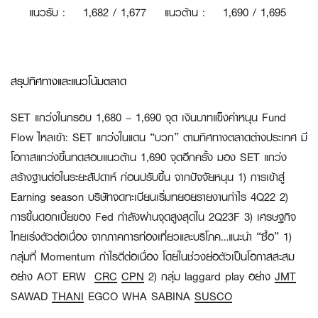
แนวรับ
:
1
,682 / 1,677
แนวต้าน
:
1,690 / 1,695
สรุปทิศทางและแนวโน้มตลาด
SET แกว่งในกรอบ 1,680 – 1,690 จุด เงินบาทแข็งค่าหนุน Fund
Flow ไหลเข้า:
SET แกว่งในแดน “บวก” ตามทิศทางตลาดต่างประเทศ มี
โอกาสแกว่งขึ้นทดสอบแนวต้าน 1,690 จุดอีกครั้ง มอง SET แกว่ง
สร้างฐานต่อในระยะสัปดาห์ ก่อนปรับขึ้น จากปัจจัยหนุน 1) การเข้าสู่
Earning season บริษัทจดทะเบียนเริ่มทยอยรายงานกำไร 4Q22 2)
การขึ้นดอกเบี้ยของ Fed กำลังผ่านจุดสูงสุดใน 2Q23F 3) เศรษฐกิจ
ไทยเร่งตัวต่อเนื่อง จากภาคการท่องเที่ยวและบริโภค…แนะนำ “ซื้อ” 1)
กลุ่มที่ Momentum กำไรดีต่อเนื่อง โดยในช่วงย่อตัวเป็นโอกาสสะสม
อย่าง AOT ERW
CRC
CPN
2) กลุ่ม laggard play อย่าง
JMT
SAWAD
THANI
EGCO WHA SABINA
SUSCO