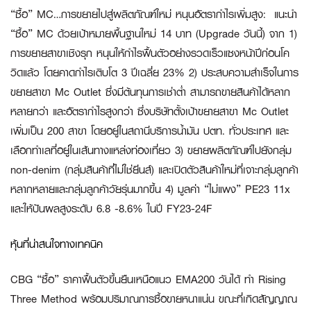
“ซื้อ” MC…การขยายไปสู่ผลิตภัณฑ์ใหม่ หนุนอัตรากำไรเพิ่มสูง:
แนะนำ
“ซื้อ” MC ด้วยเป้าหมายพื้นฐานใหม่ 14 บาท (Upgrade วันนี้) จาก 1)
การขยายสาขาเชิงรุก หนุนให้กำไรฟื้นตัวอย่างรวดเร็วแซงหน้าปีก่อนโค
วิดแล้ว โดยคาดกำไรเติบโต 3 ปีเฉลี่ย 23% 2) ประสบความสำเร็จในการ
ขยายสาขา Mc Outlet ซึ่งมีต้นทุนการเช่าต่ำ สามารถขายสินค้าได้หลาก
หลายกว่า และอัตรากำไรสูงกว่า ซึ่งบริษัทตั้งเป้าขยายสาขา Mc Outlet
เพิ่มเป็น 200 สาขา โดยอยู่ในสถานีบริการน้ำมัน ปตท. ทั่วประเทศ และ
เลือกทำเลที่อยู่ในเส้นทางแหล่งท่องเที่ยว 3) ขยายผลิตภัณฑ์ไปยังกลุ่ม
non-denim (กลุ่มสินค้าที่ไม่ใช่ยีนส์) และเปิดตัวสินค้าใหม่ที่เจาะกลุ่มลูกค้า
หลากหลายและกลุ่มลูกค้าวัยรุ่นมากขึ้น 4) มูลค่า “ไม่แพง” PE23 11x
และให้ปันผลสูงระดับ 6.8 -8.6% ในปี FY23-24F
หุ้นที่น่าสนใจทางเทคนิค
CBG “ซื้อ”
ราคาฟื้นตัวขึ้นยืนเหนือแนว EMA200 วันได้ ทำ Rising
Three Method พร้อมปริมาณการซื้อขายหนาแน่น ขณะที่เกิดสัญญาณ