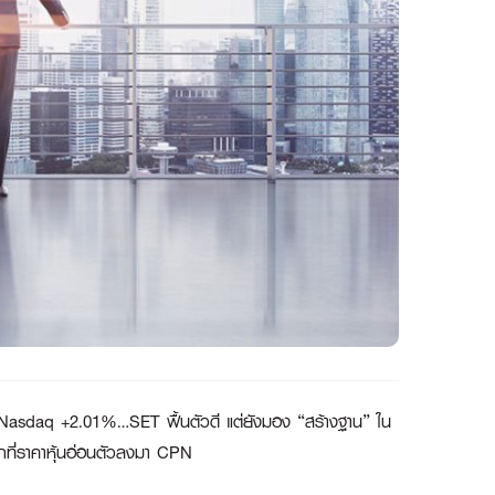
ะ Nasdaq +2.01%…SET ฟื้นตัวดี แต่ยังมอง “สร้างฐาน” ใน
ที่ราคาหุ้นอ่อนตัวลงมา CPN