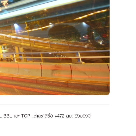
L BBL และ TOP…ต่างชาติซื้อ +472 ลบ. ยังมองมี