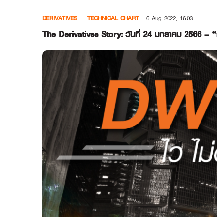
Skip
DERIVATIVES
TECHNICAL CHART
6 Aug 2022, 16:03
to
content
The Derivatives Story: วันที่ 24 มกราคม 2566 –