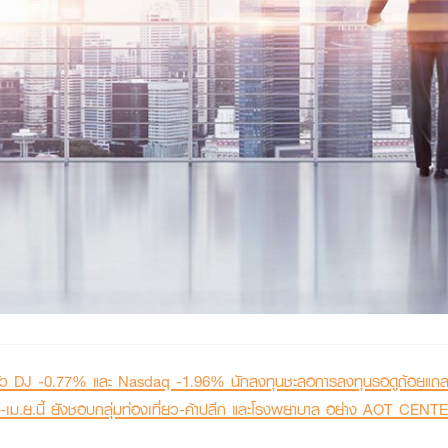
นตัว DJ -0.77% และ Nasdaq -1.96% นักลงทุนชะลอการลงทุนรอดูถ้อยแถลง J
-เม.ย.นี้ ยังชอบกลุ่มท่องเที่ยว-ค้าปลีก และโรงพยาบาล อย่าง AOT C