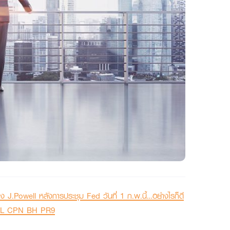
.Powell หลังการประชุม Fed วันที่ 1 ก.พ.นี้…อย่างไรก็ดี
ENTEL CPN BH PR9