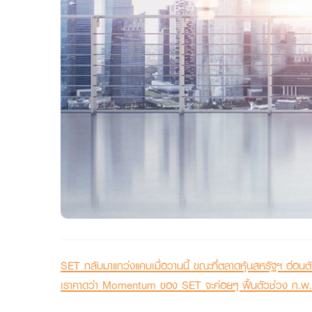
SET กลับมาแกว่งแคบเมื่อวานนี้ ขณะที่ตลาดหุ้นสหรัฐฯ อ่อ
เราคาดว่า Momentum ของ SET จะค่อยๆ ฟื้นตัวช่วง ก.พ.