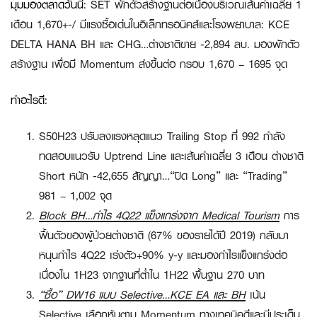
มุมมองตลาดวันนี้
:
SET พักตัวสร้างฐานต่อเนื่องบริเวณเส้นค่าเฉลี่ย 1
เดือน 1,670+-/ มีแรงซื้อเด่นในอิเล็กทรอนิคส์และโรงพยาบาล: KCE
DELTA HANA BH และ CHG…ต่างชาติขาย -2,894 ลบ. มองพักตัว
สร้างฐาน เพื่อมี Momentum ส่งขึ้นต่อ กรอบ 1,670 – 1695 จุด
ทำอะไรดี:
S50H23 ปรับลงแรงหลุดแนว Trailing Stop ที่ 992 กำลัง
ทดสอบแนวรับ Uptrend Line และเส้นค่าเฉลี่ย 3 เดือน ต่างชาติ
Short หนัก -42,655 สัญญา
…
“ปิด Long”
และ
“Trading”
981 – 1,002 จุด
Block BH…กำไร 4Q22 แข็งแกร่งจาก Medical Tourism
การ
ฟื้นตัวของผู้ป่วยต่างชาติ (67% ของรายได้ปี 2019) กลับมา
หนุนกำไร 4Q22 เร่งตัว+90% y-y และมองกำไรแข็งแกร่งต่อ
เนื่องใน 1H23 จากฐานที่ต่ำใน 1H22 พื้นฐาน 270 บาท
“ซื้อ”
DW16 แบบ Selective…KCE EA และ BH
เน้น
Selective เลือกหุ้นตาม Momentum ทางเทคนิคดีและมีประเด็น