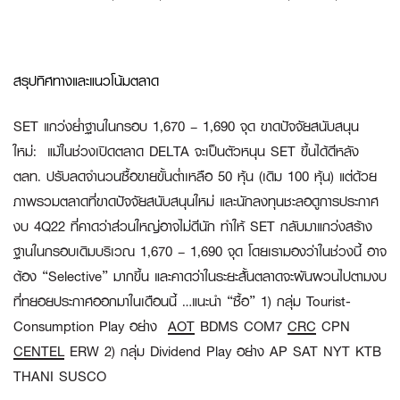
สรุปทิศทางและแนวโน้มตลาด
SET แกว่งย่ำฐานในกรอบ 1,670 – 1,690 จุด ขาดปัจจัยสนับสนุน
ใหม่:
แม้ในช่วงเปิดตลาด DELTA จะเป็นตัวหนุน SET ขึ้นได้ดีหลัง
ตลท. ปรับลดจำนวนซื้อขายขั้นต่ำเหลือ 50 หุ้น (เดิม 100 หุ้น) แต่ด้วย
ภาพรวมตลาดที่ขาดปัจจัยสนับสนุนใหม่ และนักลงทุนชะลอดูการประกาศ
งบ 4Q22 ที่คาดว่าส่วนใหญ่อาจไม่ดีนัก ทำให้ SET กลับมาแกว่งสร้าง
ฐานในกรอบเดิมบริเวณ 1,670 – 1,690 จุด โดยเรามองว่าในช่วงนี้ อาจ
ต้อง “Selective” มากขึ้น และคาดว่าในระยะสั้นตลาดจะผันผวนไปตามงบ
ที่ทยอยประกาศออกมาในเดือนนี้ …แนะนำ “ซื้อ” 1) กลุ่ม Tourist-
Consumption Play อย่าง
AOT
BDMS COM7
CRC
CPN
CENTEL
ERW 2) กลุ่ม Dividend Play อย่าง AP SAT NYT KTB
THANI SUSCO