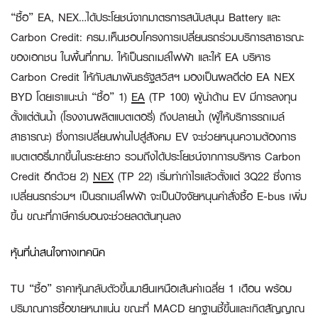
“ซื้อ” EA, NEX…ได้ประโยชน์จากมาตรการสนับสนุน Battery และ
Carbon Credit:
ครม.เห็นชอบโครงการเปลี่ยนรถร่วมบริการสาธารณะ
ของเอกชน ในพื้นที่กทม. ให้เป็นรถเมล์ไฟฟ้า และให้ EA บริหาร
Carbon Credit ให้กับสมาพันธรัฐสวิสฯ มองเป็นผลดีต่อ EA NEX
BYD โดยเราแนะนำ “ซื้อ” 1)
EA
(TP 100) ผู้นำด้าน EV มีการลงทุน
ตั้งแต่ต้นน้ำ (โรงงานผลิตแบตเตอรี่) ถึงปลายน้ำ (ผู้ให้บริการรถเมล์
สาธารณะ) ซึ่งการเปลี่ยนผ่านไปสู่สังคม EV จะช่วยหนุนความต้องการ
แบตเตอรี่มากขึ้นในระยะยาว รวมถึงได้ประโยชน์จากการบริหาร Carbon
Credit อีกด้วย 2)
NEX
(TP 22) เริ่มทำกำไรแล้วตั้งแต่ 3Q22 ซึ่งการ
เปลี่ยนรถร่วมฯ เป็นรถเมล์ไฟฟ้า จะเป็นปัจจัยหนุนคำสั่งซื้อ E-bus เพิ่ม
ขึ้น ขณะที่ภาษีคาร์บอนจะช่วยลดต้นทุนลง
หุ้นที่น่าสนใจทางเทคนิค
TU “ซื้อ”
ราคาหุ้นกลับตัวขึ้นมายืนเหนือเส้นค่าเฉลี่ย 1 เดือน พร้อม
ปริมาณการซื้อขายหนาแน่น ขณะที่ MACD ยกฐานชี้ขึ้นและเกิดสัญญาณ