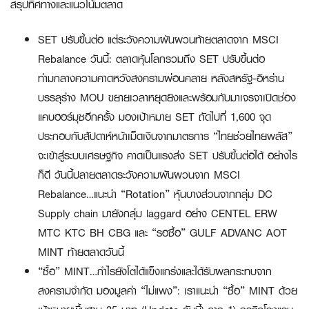
สรุปทิศทางและแนวโน้มตลาด
SET ปรับขึ้นต่อ แต่ระวังความผันผวนท้ายตลาดจาก MSCI
Rebalance วันนี้:
ตลาดหุ้นโลกรวมถึง SET ปรับขึ้นต่อ
ท่ามกลางความคาดหวังสงครามผ่อนคลาย หลังสหรัฐ-อิหร่าน
บรรลุร่าง MOU ขยายเวลาหยุดยิงและพร้อมกับมาเจรจาเปิดช่อง
แคบฮอร์มุซอีกครั้ง มองเป้าหมาย SET ถัดไปที่ 1,600 จุด
ประกอบกับสัปดาห์หน้าเม็ดเงินจากมาตรการ “ไทยช่วยไทยพลัส”
จะเข้าสู่ระบบเศรษฐกิจ คาดเป็นแรงส่ง SET ปรับขึ้นต่อได้ อย่างไร
ก็ดี วันนี้ปลายตลาดระวังความผันผวนจาก MSCI
Rebalance…แนะนำ “Rotation” หุ้นบางส่วนจากกลุ่ม DC
Supply chain มายังกลุ่ม laggard อย่าง
CENTEL ERW
MTC KTC BH CBG
และ “รอซื้อ”
GULF ADVANC AOT
MINT
ท้ายตลาดวันนี้
“ซื้อ” MINT…กำไรยังโตได้แข็งแกร่งและได้รับผลกระทบจาก
สงครามจำกัด มองมูลค่า “ไม่แพง”:
เราแนะนำ “ซื้อ” MINT ด้วย