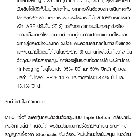
เป้าหมายพื้นฐาน 35 บาท (Update วันนี้) จาก 1) ธุรกิจโรงแรม
ยังเติบโตได้ดีทั้งในยุโรปและไทย จากการฟื้นตัวของการเดินทางทั่ว
โลกหลังสงคราม และการปรับปรุงโรงแรมในไทย โดยอัตราการเข้า
พัก, ARR ปรับขึ้นได้ดี 2) ธุรกิจอาหารการปรับกลยุทธ์สร้าง
ความแข็งแกร่งให้กับแบรนด์ ควบคู่กับการเปิดตัวแบรนด์ใหม่และ
ขยายสู่ตลาดต่างประเทศ จะช่วยเพิ่มความสามารถในการแข็งแกร่ง
และหนุนรายได้เติบโตได้ดีในระยะยาว 3) ต้นทุนที่เพิ่มขึ้น ไม่ว่าจะเป็น
วัตถุดิบ หรือสาธารณูปโภคยังอยู่ในระดับที่จัดการได้ บริษัทมีการ
ทำ hedging ในยุโรปแล้ว 95% ปีนี้ และ 50% ปีหน้า 4) มอง
มูลค่า “ไม่แพง” PE26 14.7x และคาดกำไรโต 8.4% ปีนี้ และ
15.1% ปีหน้า
หุ้นที่น่าสนใจทางเทคนิค
MTC “ซื้อ”
ราคาหุ้นกลับตัวขึ้นด้วยรูปแบบ Triple Bottom กลับมายืน
เหนือค่าเฉลี่ย 1 เดือนได้ พร้อมปริมาณการซื้อขายหนาแน่น ขณะที่เกิด
สัญญาณซื้อจาก Stochastic ขึ้นได้รอบใหม่ในโซนต่ำสนับสนุน แนวต้าน