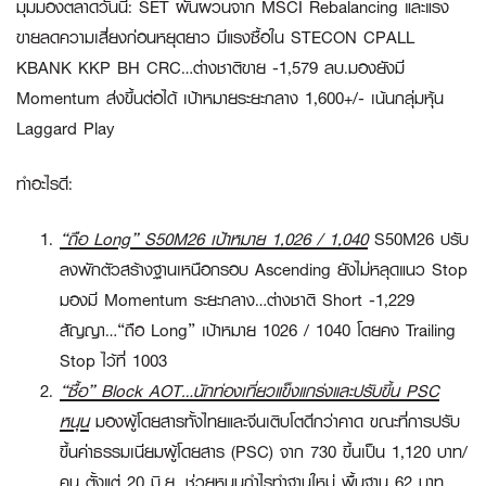
มุมมองตลาดวันนี้
: SET ผันผวนจาก MSCI Rebalancing และแรง
ขายลดความเสี่ยงก่อนหยุดยาว มีแรงซื้อใน STECON CPALL
KBANK KKP BH CRC…ต่างชาติขาย -1,579 ลบ.มองยังมี
Momentum ส่งขึ้นต่อได้ เป้าหมายระยะกลาง 1,600+/- เน้นกลุ่มหุ้น
Laggard Play
ทำอะไรดี:
“ถือ Long” S50M26 เป้าหมาย 1,026 / 1,040
S50M26 ปรับ
ลงพักตัวสร้างฐานเหนือกรอบ Ascending ยังไม่หลุดแนว Stop
มองมี Momentum ระยะกลาง…ต่างชาติ Short -1,229
สัญญา…
“ถือ Long”
เป้าหมาย 1026 / 1040 โดยคง Trailing
Stop ไว้ที่ 1003
“ซื้อ”
Block AOT…นักท่องเที่ยวแข็งแกร่งและปรับขึ้น PSC
หนุน
มองผู้โดยสารทั้งไทยและจีนเติบโตดีกว่าคาด ขณะที่การปรับ
ขึ้นค่าธรรมเนียมผู้โดยสาร (PSC) จาก 730 ขึ้นเป็น 1,120 บาท/
คน ตั้งแต่ 20 มิ.ย. ช่วยหนุนกำไรทำฐานใหม่ พื้นฐาน 62 บาท