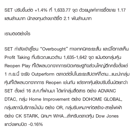
SET ปรับขึ้นต่อ +1.4% ที่ 1,633.77 จุด ด้วยมูลค่าการซื้อขาย 1.17
แสนล้านบาท นักลงทุนต่างชาติซื้อ 2.1 พันล้านบาท
เรามองอย่างไร
SET กำลังเข้าสู่โซน “Overbought” ทางเทคนิคระยะสั้น และมีโอกาสเห็น
Profit Taking ที่บริเวณแนวต้าน 1,635-1,642 จุด แม้มองกลุ่มหุ้น
Reopen Play ที่ได้ผลบวกจากการเปิดเศรษฐกิจส่วนใหญ่อีกครั้งตั้งแต่
1 ก.ย.นี้ จะยัง Outperform ตลาดต่อไปในระยะสัปดาห์ก็ตาม…แนะนำกลุ่ม
หุ้นที่ได้ผลบวกจากการ Reopen เช่นกัน แต่ราคาหุ้นยังปรับขึ้นน้อยกว่า
SET ตั้งแต่ 16 ส.ค.ที่ผ่านมา ได้แก่กลุ่มสื่อสาร อย่าง ADVANC
DTAC, กลุ่ม Home Improvement อย่าง DOHOME GLOBAL,
กลุ่มสถานีบริการน้ำมัน อย่าง OR, กลุ่มรับเหมาฯก่อสร้าง-สายไฟฟ้า
อย่าง CK STARK, นิคมฯ WHA…สำหรับตลาดหุ้น Dow Jones
แกว่งแคบปิด -0.16%