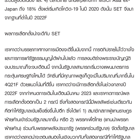
ระดับสูงต่อเนื่อง และ 4) ตลาดไทย underperform MSCI Asia ex-
Japan ถึง 18% ตั้งแต่เริ่มเกิดโควิด-19 ในปี 2020 ดังนั้น SET จึงมา
จากฐานที่ต่ำในปี 2022F
ผลการเลือกตั้งน่าจะดีกับ
SET
เราคาดว่าบรรยากาศทางการเมืองจะดีขึ้นนับจากนี้ การอภิปรายไม่ไว้วางใจ
และการการแก้รัฐธรรมนูญได้ผ่านไปแล้ว การลงมติร่างพระราชบัญญัติ
งบประมาณก็จะจบเดือนนี้ จากนั้นรัฐบาลสามารถเริ่มวางแผนมาตรการ
กระตุ้นเศรษฐกิจใหม่ได้ วัคซีนที่มีคุณภาพสูงก็ดูจะมีในปริมาณที่มากขึ้นใน
4Q21F ด้วยแนวโน้มที่ดีขึ้น เราคาดว่าจะมีการเลือกตั้งในช่วงกลางปี
2022F จากกำหนดการเดิมในเดือนมีนาคม 2023 และเราคาดการณ์ผล
การเลือกตั้งออกเป็น 2 กรณี ซึ่งทั้งสองกรณีนี้มีผลลัพธ์เช่นเดียวกัน
คือทำให้รัฐบาลเข้มแข็งยิ่งขึ้นไปอีก ซึ่งได้แก่ 1) สมาชิกสภาผู้แทนราษฎร
ฝ่ายค้านเข้าร่วมรัฐบาลมากขึ้น หรือ 2) พรรคเพื่อไทย (แกนนำพรรค
ฝ่ายค้าน) ร่วมกับพรรคพลังประชารัฐ (พรรคร่วมรัฐบาล) จัดตั้งรัฐบาล
เราคาดว่าตลาดน่าจะตอบสนองในเชิงบวกกับทั้งสองกรณีที่ทำให้รัฐบาล