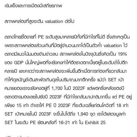
เข้มแข็งและการเมืองมีเสถียรภาพ
สภาพคล่องที่สูงจะดัน
valuation ต่อไป
ตลาดไทยซื้อขายที่ PE ระดับสูงมาหลายปีทั้งที่มีกำไรที่ไม่ดี ซึ่งสาเหตุเป็น
เพราะสภาพคล่องส่วนเกินที่มีอยู่จำนวนมากได้เป็นตัวค้ำ valuation ไว้
ตลาดมีแนวโน้มมองข้ามข่าวลบ สภาพคล่องในปัจจุบันซึ่งคิดเป็น 19%
ของ GDP นั้นใหญ่พอที่จะยังคงทำให้อัตราดอกเบี้ยอยู่ในระดับต่ำไปอีก
หลายปี และคาดว่าจะสภาพคล่องจะเพิ่มขึ้นอีกเมื่อการท่องเที่ยวกลับมา
ทำให้ดุลบัญชีเดินสะพัดเกินดุลในปริมาณมากอีกครั้ง แม้ว่า SET เป้า
หมายของเราจะยังคงอยู่ที่ 1,700 ในปี 2022F แต่พอครึ่งหลังของปี
ตลาดอาจมองเลยไปยังปี 2023F ที่มีกำไรกลับมาปกติมากขึ้น แต่ PE อยู่
เพียง 15 เท่า ถ้าเราให้ PE ปี 2023F ที่ระดับเฉลี่ยก่อนโควิดที่ 18 เท่า
SET เป้าหมายในปี 2023F จะขึ้นไปได้ถึง 1,940 จุด เราได้แสดงมูลค่า
SET ในระดับ PE ย้อนหลังที่ 16-21 เท่า ใน Exhibit 25