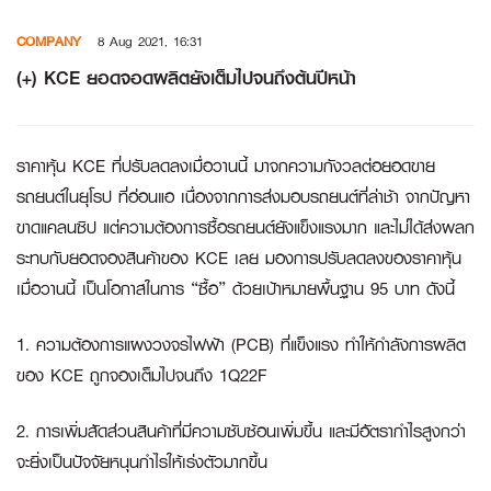
Skip
COMPANY
8 Aug 2021, 16:31
to
content
(+) KCE ยอดจอดผลิตยังเต็มไปจนถึงต้นปีหน้า
ราคาหุ้น KCE ที่ปรับลดลงเมื่อวานนี้ มาจกความกังวลต่อยอดขาย
รถยนต์ในยุโรป ที่อ่อนแอ เนื่องจากการส่งมอบรถยนต์ที่ล่าช้า จากปัญหา
ขาดแคลนซิป แต่ความต้องการซื้อรถยนต์ยังแข็งแรงมาก และไม่ได้ส่งผลก
ระทบกับยอดจองสินค้าของ KCE เลย มองการปรับลดลงของราคาหุ้น
เมื่อวานนี้ เป็นโอกาสในการ “ซื้อ” ด้วยเป้าหมายพื้นฐาน 95 บาท ดังนี้
1. ความต้องการแผงวงจรไฟฟ้า (PCB) ที่แข็งแรง ทำให้กำลังการผลิต
ของ KCE ถูกจองเต็มไปจนถึง 1Q22F
2. การเพิ่มสัดส่วนสินค้าที่มีความซับซ้อนเพิ่มขึ้น และมีอัตรากำไรสูงกว่า
จะยิ่งเป็นปัจจัยหนุนกำไรให้เร่งตัวมากขึ้น