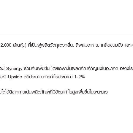
0 ล้านหุ้น) ที่เป็นผู้ผลิตวัตถุแต่งกลิ่น, สีผสมอาหาร, เกล็ดขนมปัง และเ
อาจมี Synergy ร่วมกันเพิ่มขึ้น โดยเฉพาะในผลิตภัณฑ์กัญชงในอนาคต อย่างไรก็
ือจะมี Upside ต่อประมาณการกำไรประมาณ 1-2%
ได้ดีจากการเน้นผลิตภัณฑ์ที่มีอัตรากำไรสูงเพิ่มขึ้นในระยะยาว