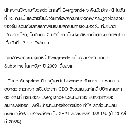
นักลงทุนมีความกังวลต่อโอกาสที่ Evergrande จะผิดนัดชำระหนี้ ในวัน
ที่ 23 ก.ย.นี้ และอาจเป็นปัจจัยที่ส่งผลกระทบต่อภาพเศรษฐกิจโดยรวม
ของจีน รวมถึงเสถียรภาพในระบบสถาบันการเงินของจีน ที่มีขนาด
เศรษฐกิจใหญ่เป็นอันดับ 2 ของโลก เป็นปัจจัยหลักที่กดดันตลาดหุ้นโลก
เมื่อวันที่ 13 ก.ย.ที่ผ่านมา
เรามองผลกระทบจากหนี้ Evergrande จะไม่รุนแรงเท่า วิกฤต
Subprime ในสหรัฐฯ ปี 2009 เนื่องจาก
1.วิกฤต Subprime มีการกู้และทำ Leverage กันเยอะมาก ผ่านการ
ออกตราสารทางการเงินประเภท CDO ซึ่งขยายมูลค่าหนี้ไปอีกหลายเท่า
ตัว ขณะที่ กรณีของ Evergrande บริษัทมีการขายบางธุรกิจและ
สินทรัพย์ออก เพื่อใช้ชำระหนี้มาอย่างต่อเนื่อง ทำให้ สัดส่วนหนี้สิน
ทั้งหมดต่อส่วนของผู้ถือหุ้น ใน 2H21 ลดลงเหลือ 139.1% (ปี 20 อยู่
ที่ 206%)