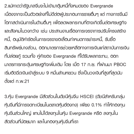
2.แม้คาดว่ารัฐบาลจีนจะไม่เข้ามาอุ้มหนี้ทั้งหมดของ Evergrande
เนื่องจากจะเป็นตัวอย่างที่ไม่ดีต่อผู้ประกอบการรายอื่นๆ แต่ ทางการจีนมี
โอกาสดำเนินการในด้านอื่นๆ เพื่อลดผลกระทบที่อาจเกิดขึ้นต่อเศรษฐกิจ
และสังคมในวงกว้าง เช่น ประสานงานเรื่องการเจรจาการปรับโครงสร้าง
หนี้, อนุมัติคำร้องในการเจรจาขอเลื่อนกำหนดการชำระหนี้, รับซื้อ
สินทรัพย์บางส่วน, ออกมาตรการช่วยเหลือทางการเงินแก่สถาบันการเงิน
ที่ปล่อยกู้ รวมทั้ง คู่ค้าของ Evergrande ที่ได้รับผลกระทบ, ออก
มาตรการกระตุ้นเศรษฐกิจเพิ่มเติม โดย เมื่อ 17 ก.ย. ที่ผ่านมา PBOC
เริ่มอัดฉีดเงินเข้าสู่ระบบ 9 หมื่นล้านหยวน ซึ่งเป็นวงเงินที่สูงที่สุดนับ
ตั้งแต่ ก.พ.21
3.หุ้น Evergrande มีสัดส่วนในดัชนีหุ้นจีน HSCEI (ดัชนีสำหรับกลุ่ม
หุ้นจีนที่มีการจดทะเบียนในตลาดหุ้นฮ่องกง) เพียง 0.1% ทำให้กองทุน
หุ้นจีนส่วนใหญ่ แทบไม่ได้ลงทุนในหุ้น Evergrande หรือ ลงทุนใน
สัดส่วนที่น้อยมาก และในกองทุนหุ้นจีนที่เรา