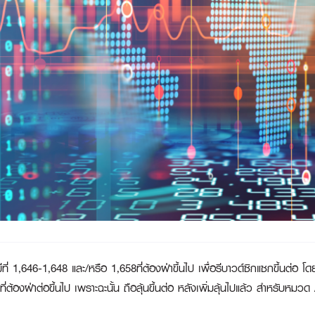
ไปมีที่ 1,646-1,648 และ/หรือ 1,658ที่ต้องฝ่าขึ้นไป เพื่อรีบาวด์ซิกแซกขึ้นต่
ี่ต้องฝ่าต่อขึ้นไป เพราะฉะนั้น ถือลุ้นขึ้นต่อ หลังเพิ่มลุ้นไปแล้ว สำหรับหม