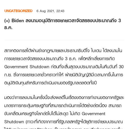
Skip
UNCATEGORIZED
6 Aug 2021, 22:43
to
content
(+) Biden ลงนามอนุมัติการขยายเวลาจัดสรรงบประมาณถึง 3
ธ.ค.
สภาคองเกรสได้ผ่านร่างกฎหมายและประธานาธิบดีโจ ไบเดน ได้ลงนามใน
การขยายเวลาจัดสรรงบประมาณถึง 3 ธ.ค. เพื่อหลีกเลี่ยงการเกิด
Government Shutdown ก่อนที่จะสิ้นสุดงบประมาณเดิมในคืนวันที่ 30
ก.ย. ซึ่งการขยายเวลาชั่วคราวทำให้ ฝ่ายนิติบัญญัติมีเวลามากขึ้นในการ
อนุมัติเงินทุนสำหรับการดำเนินงานของรัฐบาลตลอดทั้งปี
มองว่าการลงนามในครั้งนี้จะส่งผลดีในเรื่องของการทำงานของภาครัฐและ
มาตราการกระตุ้นเศรษฐกิจที่สามารถดำเนินการได้อย่างต่อเนื่อง สามารถ
ขับเคลื่อนเศรษฐกิจโลกต่อไปได้ไม่สะดุด ไม่เกิด Government
Shutdown (ภาวะที่เกิดจากการที่รัฐบาลสหรัฐฯได้ยุติการจ่ายงบประมาณ