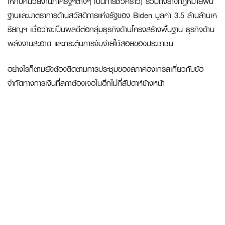
ให้กับหน่วยงานภาครัฐฯต่างๆ เป็นการชั่วคราว) รวมถึงร่างกฎหมายพื้น
ฐานและมาตราการด้านสวัสดิการแห่งรัฐของ Biden มูลค่า 3.5 ล้านล้านเห
รียญฯ เชื่อว่าจะเป็นผลดีต่อกลุ่มธุรกิจด้านโครงสร้างพื้นฐาน ธุรกิจด้าน
พลังงานสะอาด และกระตุ้นการจับจ่ายใช้สอยของประชาชน
อย่างไรก็ตามยังต้องติดตามการประชุมของสภาคองเกรสเกี่ยวกับข้อ
จำกัดทางการเงินที่สภาต้องเจอในอีกไม่กี่สัปดาห์ข้างหน้า