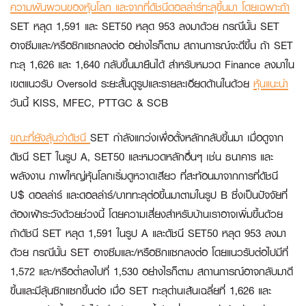
ความผันผวนของหุ้นโลก และจากที่ดัชนีดอลล่าร์ทะลุขึ้นมา โดยเฉพาะถ้า
SET หลุด 1,591 และ SET50 หลุด 953 ลงมาด้วย กรณีนั้น SET
อาจซึมและ/หรือซิกแซกลงต่อ อย่างไรก็ตาม สถานการณ์จะดีขึ้น ถ้า SET
ทะลุ 1,626 และ 1,640 กลับขึ้นมายืนได้ สำหรับหมวด Finance ลงมาใน
เขตแนวรับ Oversold ระยะสั้นดูรูปและรายละเอียดด้านในด้วย
หุ้นแนะนำ
วันนี้
KISS, MFEC, PTTGC & SCB
ขณะที่ยังลุ้นว่าดัชนี
SET กำลังแกว่งเพื่อตั้งหลักกลับขึ้นมา เมื่อดูจาก
ดัชนี SET ในรูป A, SET50 และหมวดหลักอื่นๆ เช่น ธนาคาร และ
พลังงาน ภาพใหญ่หุ้นโลกเริ่มดูหวาดเสียว ที่สะท้อนมาจากการที่ดัชนี
U$ ดอลล่าร์ และดอลล่าร์/บาททะลุต่อขึ้นมาตามในรูป B ซึ่งเป็นปัจจัยที่
ต้องเฝ้าระวังด้วยช่วงนี้ โดยความเสี่ยงสำหรับบ้านเราอาจเพิ่มขึ้นด้วย
ถ้าดัชนี SET หลุด 1,591 ในรูป A และดัชนี SET50 หลุด 953 ลงมา
ด้วย กรณีนั้น SET อาจซึมและ/หรือซิกแซกลงต่อ โดยแนวรับต่อไปมีที่
1,572 และ/หรือต่ำลงไปที่ 1,530 อย่างไรก็ตาม สถานการณ์อาจกลับมาดี
ขึ้นและมีลุ้นซิกแซกขึ้นต่อ เมื่อ SET ทะลุด่านเส้นเฉลี่ยที่ 1,626 และ