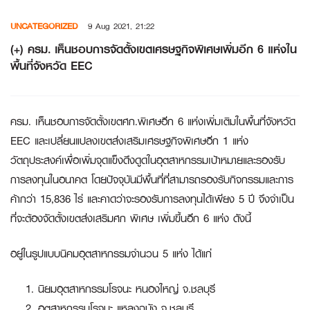
Skip
UNCATEGORIZED
9 Aug 2021, 21:22
to
content
(+) ครม. เห็นชอบการจัดตั้งเขตเศรษฐกิจพิเศษเพิ่มอีก 6 แห่งใน
พื้นที่จังหวัด EEC
ครม. เห็นชอบการจัดตั้งเขตศก.พิเศษอีก 6 แห่งเพิ่มเติมในพื้นที่จังหวัด
EEC และเปลี่ยนแปลงเขตส่งเสริมเศรษฐกิจพิเศษอีก 1 แห่ง
วัตถุประสงค์เพื่อเพิ่มจุดแข็งดึงดูดในอุตสาหกรรมเป้าหมายและรองรับ
การลงทุนในอนาคต โดยปัจจุบันมีพื้นที่ที่สามารถรองรับกิจกรรมและการ
ค้ากว่า 15,836 ไร่ และคาดว่าจะรองรับการลงทุนได้เพียง 5 ปี จึงจำเป็น
ที่จะต้องจัดตั้งเขตส่งเสริมศก พิเศษ เพิ่มขึ้นอีก 6 แห่ง ดังนี้
อยู่ในรูปแบบนิคมอุตสาหกรรมจำนวน 5 แห่ง ได้แก่
นิยมอุตสาหกรรมโรจนะ หนองใหญ่ จ.ชลบุรี
อุตสาหกรรมโรจนะ แหลงฉบัง จ.ชลบุรี