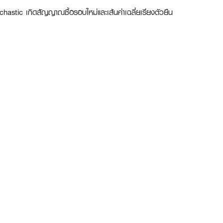
astic เกิดสัญญาณซื้อรอบใหม่และเส้นค่าเฉลี่ยเรียงตัวยืน