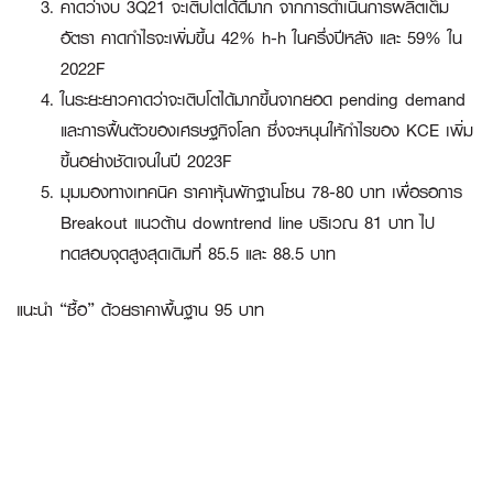
คาดว่างบ 3Q21 จะเติบโตได้ดีมาก จากการดำเนินการผลิตเต็ม
อัตรา คาดกำไรจะเพิ่มขึ้น 42% h-h ในครึ่งปีหลัง และ 59% ใน
2022F
ในระยะยาวคาดว่าจะเติบโตได้มากขึ้นจากยอด pending demand
และการฟื้นตัวของเศรษฐกิจโลก ซึ่งจะหนุนให้กำไรของ KCE เพิ่ม
ขึ้นอย่างชัดเจนในปี 2023F
มุมมองทางเทคนิค ราคาหุ้นพักฐานโซน 78-80 บาท เพื่อรอการ
Breakout แนวต้าน downtrend line บริเวณ 81 บาท ไป
ทดสอบจุดสูงสุดเดิมที่ 85.5 และ 88.5 บาท
แนะนำ “ซื้อ” ด้วยราคาพื้นฐาน 95 บาท