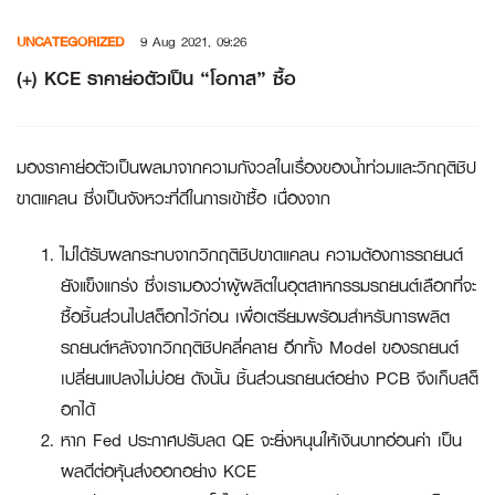
Skip
UNCATEGORIZED
9 Aug 2021, 09:26
to
content
(+) KCE ราคาย่อตัวเป็น “โอกาส” ซื้อ
มองราคาย่อตัวเป็นผลมาจากความกังวลในเรื่องของน้ำท่วมและวิกฤติชิป
ขาดแคลน ซึ่งเป็นจังหวะที่ดีในการเข้าซื้อ เนื่องจาก
ไม่ได้รับผลกระทบจากวิกฤติชิปขาดแคลน ความต้องการรถยนต์
ยังแข็งแกร่ง ซึ่งเรามองว่าผู้ผลิตในอุตสาหกรรมรถยนต์เลือกที่จะ
ซื้อชิ้นส่วนไปสต็อกไว้ก่อน เพื่อเตรียมพร้อมสำหรับการผลิต
รถยนต์หลังจากวิกฤติชิปคลี่คลาย อีกทั้ง Model ของรถยนต์
เปลี่ยนแปลงไม่บ่อย ดังนั้น ชิ้นส่วนรถยนต์อย่าง PCB จึงเก็บสต็
อกได้
หาก Fed ประกาศปรับลด QE จะยิ่งหนุนให้เงินบาทอ่อนค่า เป็น
ผลดีต่อหุ้นส่งออกอย่าง KCE