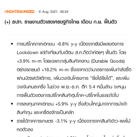
Skip
UNCATEGORIZED
6 Aug 2021, 06:24
to
content
(+) ธปท. รายงานตัวเลขเศรษฐกิจไทย เดือน ก.ย. ฟื้นตัว
การบริโภคภาคเอกชน -6.8% y-y เนื่องจากยังมีผลของการ
Lockdown แต่ถ้าเทียบกับเดือน ส.ค.ถือว่าค่อยๆ ฟื้นตัว โดย
+3.9% m-m โดยเฉพาะกลุ่มสินค้าคงทน (Durable Goods)
อย่างรถยนต์ +16.2% m-m ซึ่งเราคาดว่ามาตรการเพิ่มกำลังซื้อ
ผ่านบัตรสวัสดิการ, เพิ่มวงเงินโครงการ “ยิ่งใช้ยิ่งได้”, และเพิ่ม
วงเงินคนละครึ่ง ในช่วง พ.ย.-ธ.ค. อีก 5.4 หมื่นล้าน จะหนุน
การฟื้นตัวของการบริโภคสินค้าอุปโภค-บริโภคในระยะถัดไป
การลงทุนภาคเอกชน +5.9% y-y ซึ่งส่วนใหญ่มาจากการนำเข้า
สินค้าทุน และเครื่องจักรเป็นหลัก
รายได้ภาคการเกษตร -3.1% y-y เนื่องจากราคาสินค้าข้าว-ผลไม้
หดตัวลง