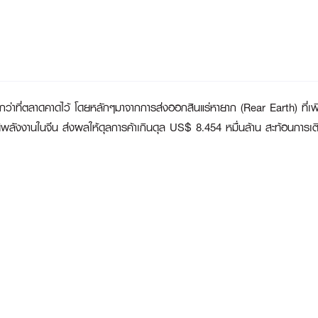
าที่ตลาดคาดไว้ โดยหลักๆมาจากการส่งออกสินแร่หายาก (Rear Earth) ที่เพิ่มข
ติพลังงานในจีน ส่งผลให้ดุลการค้าเกินดุล US$ 8.454 หมื่นล้าน สะท้อนการเติ