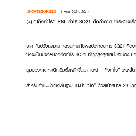
Skip
UNCATEGORIZED
8 Aug 2021, 20:14
to
content
(+) “เก็งกำไร” PSL กำไร 3Q21 ดีกว่าคาด ค่าระวางเรือ
ราคาหุ้นปรับลงมามากสวนทางกับผลประกอบการ 3Q21 ที่ออกมาแ
ซึ่งจะเป็นปัจจัยบวกต่อกำไร 4Q21 ทำจุดสูงสุดใหม่ต่อเนื่อง ข
มุมมองทางเทคนิคเริ่มตั้งหลักขึ้นมา แนะนำ “เก็งกำไร” ระยะสั
สำหรับคำแนะนำทางพื้นฐาน แนะนำ “ซื้อ” ด้วยเป้าหมาย 29 บาท