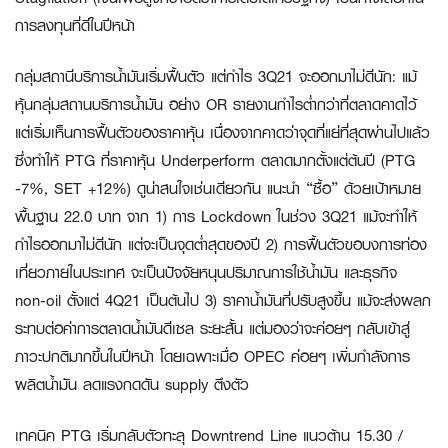
การลงทุนที่ดีในปีหน้า
กลุ่มสถานีบริการน้ำมันเริ่มฟื้นตัว แต่กำไร 3
Q21 จะออกมาไม่ดีนัก
:
แม้
หุ้นกลุ่มสถานบริการน้ำมัน อย่าง OR รายงานกำไรต่ำกว่าที่ตลาดคาดไว้
แต่เริ่มเห็นการฟื้นตัวของราคาหุ้น เนื่องจากคาดว่าจุดที่แย่ที่สุดผ่านไปแล้ว
ซึ่งทำให้ PTG ที่ราคาหุ้น Underperform ตลาดมากตั้งแต่ต้นปี (PTG
-7%, SET +12%) ดูน่าสนใจเช่นเดียวกัน แนะนำ “ซื้อ” ด้วยเป้าหมาย
พื้นฐาน 22.0 บาท จาก 1) การ Lockdown ในช่วง 3Q21 แม้จะทำให้
กำไรออกมาไม่ดีนัก แต่จะเป็นจุดต่ำสุดของปี 2) การฟื้นตัวขอบงการท่อง
เที่ยวภายในประเทศ จะเป็นปัจจัยหนุนปริมาณการใช้น้ำมัน และธุรกิจ
non-oil ตั้งแต่ 4Q21 เป็นต้นไป 3) ราคาน้ำมันที่ปรับสูงขึ้น แม้จะส่งผลก
ระทบต่อค่าการตลาดน้ำมันดีเซล ระยะสั้น แต่มองว่าจะค่อยๆ กลับเข้าสู่
ภาวะปกติมากขึ้นในปีหน้า โดยเฉพาะเมื่อ OPEC ค่อยๆ เพิ่มกำลังการ
ผลิตน้ำมัน ลดแรงกดดัน supply ตึงตัว
เทคนิค PTG เริ่มกลับตัวทะลุ Downtrend Line แนวต้าน 15.30 /