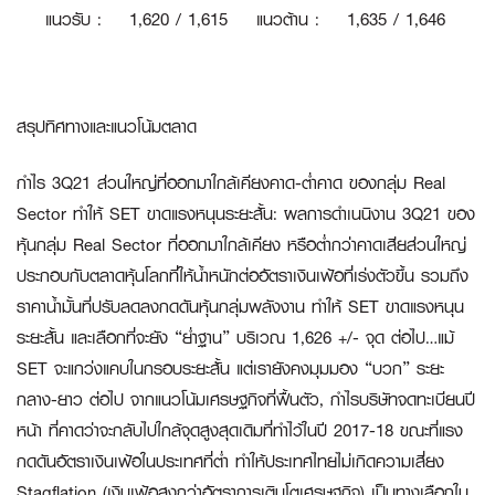
แนวรับ
:
1
,620 / 1,615
แนวต้าน
:
1,635 / 1,646
สรุปทิศทางและแนวโน้มตลาด
กำไร 3Q21 ส่วนใหญ่ที่ออกมาใกล้เคียงคาด-ต่ำคาด ของกลุ่ม Real
Sector ทำให้ SET ขาดแรงหนุนระยะสั้น:
ผลการดำเนนิงาน 3Q21 ของ
หุ้นกลุ่ม Real Sector ที่ออกมาใกล้เคียง หรือต่ำกว่าคาดเสียส่วนใหญ่
ประกอบกับตลาดหุ้นโลกที่ให้น้ำหนักต่ออัตราเงินเฟ้อที่เร่งตัวขึ้น รวมถึง
ราคาน้ำมั้นที่ปรับลดลงกดดันหุ้นกลุ่มพลังงาน ทำให้ SET ขาดแรงหนุน
ระยะสั้น และเลือกที่จะยัง “ย่ำฐาน” บริเวณ 1,626 +/- จุด ต่อไป…แม้
SET จะแกว่งแคบในกรอบระยะสั้น แต่เรายังคงมุมมอง “บวก” ระยะ
กลาง-ยาว ต่อไป จากแนวโน้มเศรษฐกิจที่ฟื้นตัว, กำไรบริษัทจดทะเบียนปี
หน้า ที่คาดว่าจะกลับไปใกล้จุดสูงสุดเดิมที่ทำไว้ในปี 2017-18 ขณะที่แรง
กดดันอัตราเงินเฟ้อในประเทศที่ต่ำ ทำให้ประเทศไทยไม่เกิดความเสี่ยง
Stagflation (เงินเฟ้อสูงกว่าอัตราการเติบโตเศรษฐกิจ) เป็นทางเลือกใน