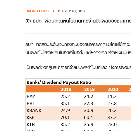
Skip
UNCATEGORIZED
8 Aug 2021, 16:35
to
content
(0) ธปท. ผ่อนเกณฑ์นโยบายการจ่ายปันผลของธนาคา
ธปท. ทดสอบระดับเงินกองทุนของธนาคารพาณิชย์ภายใต้ภาวะ
ปันผลที่ไม่ให้จ่ายเกินในอัตราในอดีต แต่ยังคงเกณฑ์จ่ายเงินป
เป็นผลดีต่อกลุ่มธนาคารที่จ่ายปันผลต่ำในปีที่แล้ว ซึ่งการ