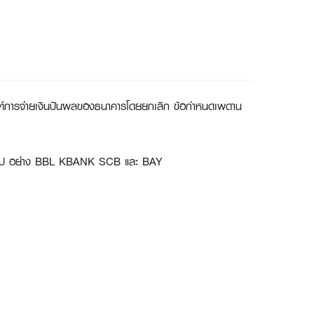
ฑ์การจ่ายเงินปันผลของธนาคารโดยยกเลิก ข้อกำหนดเพดาน
ะปีถัดๆไป อย่าง BBL KBANK SCB และ BAY