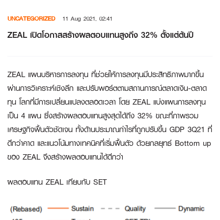
Skip
UNCATEGORIZED
11 Aug 2021, 02:41
to
content
ZEAL เปิดโอกาสสร้างผลตอบแทนสูงถึง 32% ตั้งแต่ต้นปี
ZEAL แผนบริหารการลงทุน ที่ช่วยให้การลงทุนมีประสิทธิภาพมากขึ้น
ผ่านการวิเคราะห์เชิงลึก และปรับพอร์ตตามสถานการณ์ตลาดเงิน-ตลาด
ทุน โลกที่มีการเปลี่ยนแปลงตลอดเวลา โดย ZEAL แบ่งแผนการลงทุน
เป็น 4 แผน ซึ่งสร้างผลตอบแทนสูงสุดได้ถึง 32% ขณะที่ภาพรวม
เศรษฐกิจฟื้นตัวชัดเจน ทั้งด้านประมาณกำไรที่ถูกปรับขึ้น GDP 3Q21 ที่
ดีกว่าคาด และแนวโน้มทางเทคนิคที่เริ่มฟื้นตัว ด้วยกลยุทธ์ Bottom up
ของ ZEAL จึงสร้างผลตอบแทนได้ดีกว่า
ผลตอบแทน ZEAL เทียบกับ SET