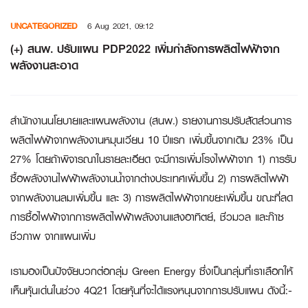
Skip
UNCATEGORIZED
6 Aug 2021, 09:12
to
content
(+) สนพ. ปรับแผน PDP2022 เพิ่มกำลังการผลิตไฟฟ้าจาก
พลังงานสะอาด
สำนักงานนโยบายและแผนพลังงาน (สนพ.) รายงานการปรับสัดส่วนการ
ผลิตไฟฟ้าจากพลังงานหมุนเวียน 10 ปีแรก เพิ่มขึ้นจากเดิม 23% เป็น
27% โดยถ้าพิจารณาในรายละเอียด จะมีการเพิ่มโรงไฟฟ้าจาก 1) การรับ
ซื้อพลังงานไฟฟ้าพลังงานน้ำจากต่างประเทศเพิ่มขึ้น 2) การผลิตไฟฟ้า
จากพลังงานลมเพิ่มขึ้น และ 3) การผลิตไฟฟ้าจากขยะเพิ่มขึ้น ขณะที่ลด
การซื้อไฟฟ้าจากการผลิตไฟฟ้าพลังงานแสงอาทิตย์, ชีวมวล และก๊าซ
ชีวภาพ จากแผนเพิ่ม
เรามองเป็นปัจจัยบวกต่อกลุ่ม Green Energy ซึ่งเป็นกลุ่มที่เราเลือกให้
เห็นหุ้นเด่นในช่วง 4Q21 โดยหุ้นที่จะได้แรงหนุนจากการปรับแผน ดังนี้:-