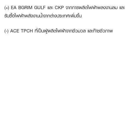
(+) EA BGRIM GULF และ CKP จากการผลิตไฟฟ้าพลงงานลม และ
รับซื้อไฟฟ้าพลังงานน้ำจากต่างประเทศเพิ่มขึ้น
(-) ACE TPCH ที่เป็นผู้ผลิตไฟฟ้าจากชีวมวล และก๊าซชีวภาพ