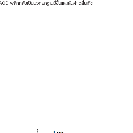
D พลิกกลับเป็นบวกยกฐานชี้ขึ้นและเส้นค่าเฉลี่ยเกิด