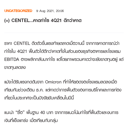
Skip
UNCATEGORIZED
9 Aug 2021, 20:06
to
content
(+) CENTEL…คาดกำไร 4Q21 ดีกว่าคาด
ราคา CENTEL ดีดตัวขึ้นแรงท้ายตลาดเมื่อวานนี้ จากการคาดการณ์ว่า
กำไรใน 4Q21 ฟื้นตัวได้ดีกว่าคาดทั้งในส่วนของธุรกิจอาหารและโรงแรม
EBITDA อาจพลิกกลับมากำไร แต่โดยภาพรวมคาดว่าจะยังขาดทุนอยู่ แต่
ขาดทุนลดลง
แม้จะได้รับแรงกดดันจาก Omicron ที่ทำให้ยอดจองโรงแรมลดลงเมื่อ
เทียบกับช่วงเดือน ธ.ค. แต่คาดว่าการฟื้นตัวของการบริโภคและการท่อง
เที่ยวในประเทศจะเป็นปัจจัยขับเคลื่อนในปีนี้
แนะนำ “ซื้อ” พื้นฐาน 40 บาท จากการแนวโน้มกำไรที่ฟื้นตัวและงบการ
เงินที่แข็งแกร่ง เมื่อเทียบกับกลุ่ม