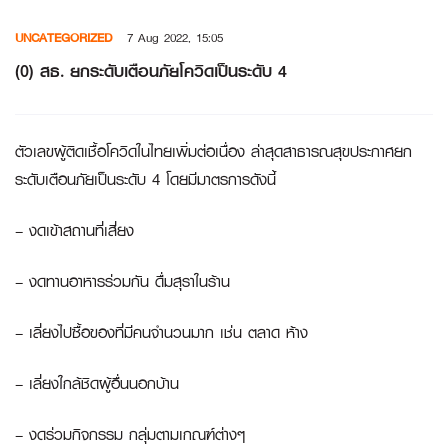
Skip
UNCATEGORIZED
7 Aug 2022, 15:05
to
content
(0) สธ. ยกระดับเตือนภัยโควิดเป็นระดับ 4
ตัวเลขผู้ติดเชื้อโควิดในไทยเพิ่มต่อเนื่อง ล่าสุดสาธารณสุขประกาศยก
ระดับเตือนภัยเป็นระดับ 4 โดยมีมาตรการดังนี้
– งดเข้าสถานที่เสี่ยง
– งดทานอาหารร่วมกัน ดื่มสุราในร้าน
– เลี่ยงไปซื้อของที่มีคนจำนวนมาก เช่น ตลาด ห้าง
– เลี่ยงใกล้ชิดผู้อื่นนอกบ้าน
– งดร่วมกิจกรรม กลุ่มตามเกณฑ์ต่างๆ