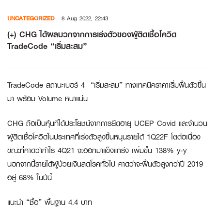
Skip
UNCATEGORIZED
8 Aug 2022, 22:43
to
content
(+) CHG ได้ผลบวกจากการเร่งตัวของผู้ติดเชื้อโควิด
TradeCode “เริ่มสะสม”
TradeCode สถานะเบอร์ 4 “เริ่มสะสม” ทางเทคนิคราคาเริ่มฟื้นตัวขึ้น
มา พร้อม Volume หนาแน่น
CHG ถือเป็นหุ้นที่ได้ประโยชน์จากการยืดอายุ UCEP Covid และจำนวน
ผู้ติดเชื้อโควิดในประเทศที่เร่งตัวสูงขึ้นหนุนรายได้ 1Q22F โตต่อเนื่อง
ขณะที่คาดว่ากำไร 4Q21 จะออกมาแข็งแกร่ง เพิ่มขึ้น 138% y-y
นอกจากนี้รายได้ผู้ป่วยเงินสดโรคทั่วไป คาดว่าจะฟื้นตัวสูงกว่าปี 2019
อยู่ 68% ในปีนี้
แนะนำ “ซื้อ” พื้นฐาน 4.4 บาท