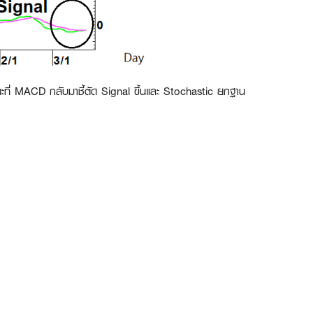
ะที่ MACD กลับมาชี้ตัด Signal ขึ้นและ Stochastic ยกฐาน