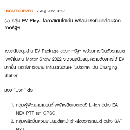
Skip
UNCATEGORIZED
7 Aug 2022, 05:57
to
content
(+) กลุ่ม EV Play…โอกาสเติบโตเด่น พร้อมแรงขับเคลื่อนจาก
ภาครัฐฯ
แรงสนับสนุนด้าน EV Package ของภาครัฐฯ พร้อมการเปิดตัวรถยนต์
ไฟฟ้าในงาน Motor Show 2022 จะช่วยสนับสนุนความต้องการใช้ EV
มากขึ้น และเร่งการขยาย Infrastructure ในประเทศ เช่น Charging
Station
มอง “บวก” ต่อ
กลุ่มผู้พัฒนายานยนต์ไฟฟ้าผลิตแบตเตอรี่ Li-ion อย่าง
EA
NEX PTT
และ
GPSC
กลุ่มผลิตชิ้นส่วนยานยนต์และนำเข้า-ส่งออกรถยนต์ อย่าง
SAT
NYT