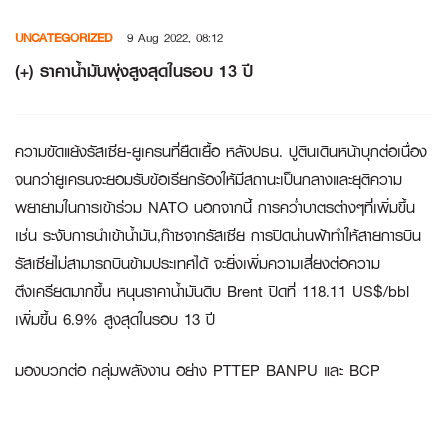
Skip
UNCATEGORIZED
9 Aug 2022, 08:12
to
content
(+) ราคาน้ำมันพุ่งสูงสุดในรอบ 13 ปี
ความขัดแย้งรัสเซีย-ยูเครนที่ยืดเยื้อ หลังปธน. ปูตินเดินหน้าบุกต่อเนื่อง
จนกว่ายูเครนจะยอมรับข้อเรียกร้องให้มีสถานะเป็นกลางและยุติความ
พยายามในการเข้าร่วม NATO นอกจากนี้ การคว่ำบาตรต่างๆที่เพิ่มขึ้น
เช่น ระงับการนำเข้าน้ำมัน,ก๊าซจากรัสเซีย การปิดน่านฟ้าทำให้สายการบิน
รัสเซียไม่สามารถบินข้ามประเทศได้ จะยิ่งเพิ่มความเสี่ยงต่อความ
ตึงเครียดมากขึ้น หนุนราคาน้ำมันดิบ Brent ปิดที่ 118.11 US$/bbl
เพิ่มขึ้น 6.9% สูงสุดในรอบ 13 ปี
มองบวกต่อ กลุ่มพลังงาน อย่าง PTTEP BANPU และ BCP