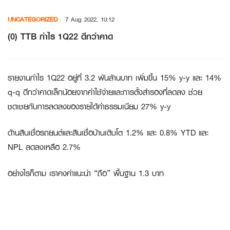
Skip
UNCATEGORIZED
7 Aug 2022, 10:12
to
content
(0) TTB กำไร 1Q22 ดีกว่าคาด
รายงานกำไร 1Q22 อยู่ที่ 3.2 พันล้านบาท เพิ่มขึ้น 15% y-y และ 14%
q-q ดีกว่าคาดเล็กน้อยจากค่าใช้จ่ายและการตั้งสำรองที่ลดลง ช่วย
ชดเชยกับการลดลงของรายได้ค่าธรรมเนียม 27% y-y
ด้านสินเชื่อรถยนต์และสินเชื่อบ้านเติบโต 1.2% และ 0.8% YTD และ
NPL ลดลงเหลือ 2.7%
อย่างไรก็ตาม เราคงคำแนะนำ “ถือ” พื้นฐาน 1.3 บาท