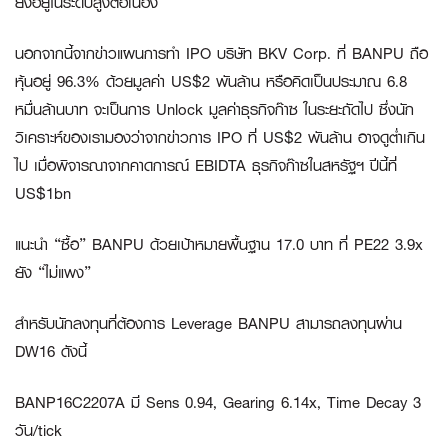
ยังอยู่ในระดับสูงต่อเนื่อง
นอกจากนี้จากข่าวแผนการทำ IPO บริษัท BKV Corp. ที่ BANPU ถือ
หุ้นอยู่ 96.3% ด้วยมูลค่า US$2 พันล้าน หรือคิดเป็นประมาณ 6.8
หมื่นล้านบาท จะเป็นการ Unlock มูลค่าธุรกิจก๊าซ ในระยะถัดไป ซึ่งนัก
วิเคราะห์ของเรามองว่าจากข่าวการ IPO ที่ US$2 พันล้าน อาจดูต่ำเกิน
ไป เมื่อพิจารณาจากคาดการณ์ EBIDTA ธุรกิจก๊าซในสหรัฐฯ ปีนี้ที่
US$1bn
แนะนำ “ซื้อ” BANPU ด้วยเป้าหมายพื้นฐาน 17.0 บาท ที่ PE22 3.9x
ยัง “ไม่แพง”
สำหรับนักลงทุนที่ต้องการ Leverage BANPU สามารถลงทุนผ่าน
DW16 ดังนี้
BANP16C2207A มี Sens 0.94, Gearing 6.14x, Time Decay 3
วัน/tick