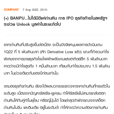
Skip
COMPANY
7 Aug 2022, 23:10
to
content
(+) BANPU…ไม่ได้มีดีแค่ถ่านหิน การ IPO ธุรกิจก๊าซในสหรัฐฯ
จะช่วย Unlock มูลค่าในระยะถัดไป
ราคาถ่านหินที่ปรับสูงขึ้นต่อเนื่อง จะเป็นปัจจัยหนุนผลการดำเนินงาน
1Q22 ที่ 5 พันล้านบาท (หัก Derivative Loss แล้ว) ขณะที่ถ้ารวมกำไร
พิเศษจากการขายธุรกิจโรงไฟฟ้าพลังงานแสงอาทิตย์อีก 5 พันล้านบาท
คาดว่าจะมีกำไรสูงถึง 1 หมื่นล้านบาท เทียบกับกำไรประมาณ 1.5 พันล้าน
บาท ในช่วงเดียวกันของปีก่อนเท่านั้น
เรามองธุรกิจถ่านหิน ยังจะได้ผลบวกระยะยาวจากราคาถ่านหินที่ทรงตัวใน
ระดับสูง เนื่องจากปัญหารัสเซีย-ยูเครน ทำให้รัสเซียไม่สามารถส่งออก
ถ่านหินให้กับคู่ค้าในยุโรป หรือญี่ปุ่นได้ โดยล่าสุดถ้าพิจารณาจากสต็อก
ถ่านหินในจีน และอินเดีย อยู่ในระดับต่ำ ทำให้คาดว่าความต้องการถ่านหิน