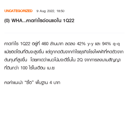
Skip
UNCATEGORIZED
9 Aug 2022, 18:50
to
content
(0) WHA…คาดกำไรอ่อนแอใน 1Q22
คาดกำไร 1Q22 อยู่ที่ 460 ล้านบาท ลดลง 42% y-y และ 94% q-q
แม้ยอดโอนที่ดินจะสูงขึ้น แต่ถูกกดดันจากกำไรธุรกิจโรงไฟฟ้าที่หดตัวจาก
ต้นทุนที่สูงขึ้น โดยคาดว่าแนวโน้มจะดีขึ้นใน 2Q จากการลงนามสัญญา
ที่ดินกว่า 100 ไร่ในเดือน เม.ย
คงคำแนะนำ “ซื้อ” พื้นฐาน 4 บาท