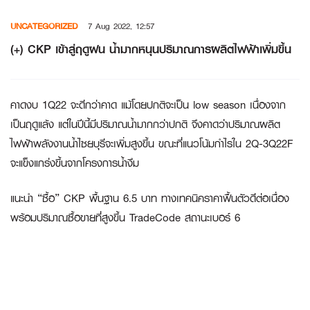
Skip
UNCATEGORIZED
7 Aug 2022, 12:57
to
content
(+) CKP เข้าสู่ฤดูฝน น้ำมากหนุนปริมาณการผลิตไฟฟ้าเพิ่มขึ้น
คาดงบ 1Q22 จะดีกว่าคาด แม้โดยปกติจะเป็น low season เนื่องจาก
เป็นฤดูแล้ง แต่ในปีนี้มีปริมาณน้ำมากกว่าปกติ จึงคาดว่าปริมาณผลิต
ไฟฟ้าพลังงานน้ำไซยบุรีจะเพิ่มสูงขึ้น ขณะที่แนวโน้มกำไรใน 2Q-3Q22F
จะแข็งแกร่งขึ้นจากโครงการน้ำงึม
แนะนำ “ซื้อ” CKP พื้นฐาน 6.5 บาท ทางเทคนิคราคาฟื้นตัวดีต่อเนื่อง
พร้อมปริมาณซื้อขายที่สูงขึ้น TradeCode สถานะเบอร์ 6